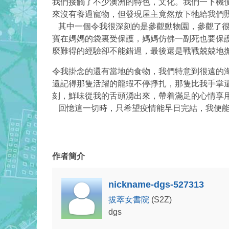
我們接觸了不少澳洲的特色，文化。我們一下機
來沒有養過寵物，但發現屋主竟然放下牠給我們
其中一個令我很深刻的是參觀動物園，參觀了很
寶在媽媽的袋裏受保護，媽媽仿佛一副死也要保
麼難得的經驗卻不能錯過，最後還是戰戰兢兢地撫
令我掛念的還有當地的食物，我們特意到很遠的
還記得那隻活躍的龍蝦不停掙扎，那隻比我手掌
刻，鮮味從我的舌頭湧出來，帶着滿足的心情享
回憶這一切時，只希望疫情能早日完結，我便能
作者簡介
nickname-dgs-527313
拔萃女書院
(S2Z)
dgs