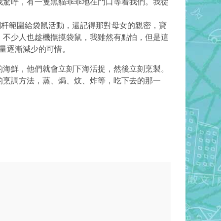
我驚呼，有一隻黑貓乖乖地在門口等着我們。我從
杆範圍給袋鼠活動，還記得那對母女的親密，寶
，不少人也趁機撫摸袋鼠，我雖然有點怕，但是這
數量逐漸減少的可惜。
的海鮮，他們就會立刻下海活捉，然後立刻烹製。
的烹調方法，蒸、焗、炆、炸等，吃下去的那一