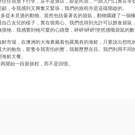
便往住宿放下行李，並不是酒店，卻是民宿，一踏入門口實在令
照顧，令我感到又興奮又緊張，我們的旅程亦是這樣開啟的。
多從未見過的動物。當然包括最著名的袋鼠，動物園建了一個欄
護自己女兒的樣子，實在很窩心。我們也得到允許可以餵食袋鼠
摸牠，我感覺到牠可愛的心跳聲，砰砰!砰砰!突然感慨袋鼠的
海鮮市場，在澳洲的大海裏藏着包羅萬有的海鮮，只要說出想吃
還大的鮑魚，那隻令我害怕的蟹，我都歷歷在目。我們利用不同
用海鮮大餐。
再開始一段新旅程，而不是回憶。