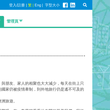
登入/註册
|
繁
|
Eng
|
字型大小
管理頁
，與朋友、家人的相聚也大大減少，每天在街上只
的國家仍被疫情牽制，到外地旅行仍是遙不可及的
澳洲旅遊。