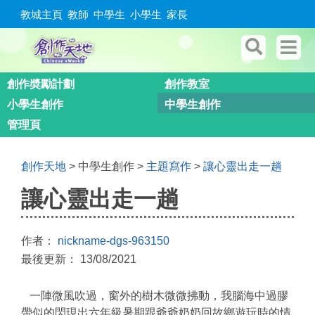
教城主頁
教師
中學生
小學生
家長
創作奬勵計劃
創作教室
小學生創作
中學生創作
管理頁
創作天地
> 中學生創作 >
主題寫作
>
讓心靈出走一趟
讓心靈出走一趟
作者：
nickname-dgs-963150
最後更新： 13/08/2021
一陣微風吹過，窗外的樹木微微拂動，我腦海中過膠
帶似的閃現出六年級暑期跟爺爺奶奶回故鄉遊玩時的情