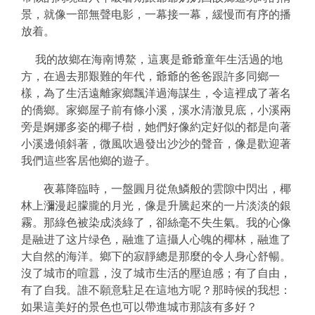
景，就像一部無聲电影，一幕接一幕，緩慢而有序的播
放着。
我的故鄉在海南博鰲，這裏是爺爺童年生活過的地
方，在過去那艱難的年代，爺爺的爸爸跟許多同鄉一
樣，為了生活遠離家鄉飄洋過海謀生，令這裡成了著名
的僑鄉。家鄉屋子前有條小溪，溪水清澈見底，小溪兩
旁是婀娜多姿的椰子樹，她們好像約定好似的都是向著
小溪邊傾斜著，微風吹過發出沙沙的聲音，像是歡迎著
我們這些客居他鄉的遊子。
夜幕降臨時，一盤圓月從魚鱗般的雲隙中閃出，椰
林上瀰漫起朦朧的月光，像是升騰起來的一片淡淡的銀
霧。那綠色被染成淡綠了，卻絲毫不失生氣。我的心像
是融进了这片绿色，融進了這攝人心魄的椰林，融進了
大自然的海洋。鄉下的寂靜總是那麼的令人身心舒暢。
沒了城市的喧囂，沒了城市生活的壓迫感；有了自由，
有了自我。誰不願意駐足在這地方呢？那時候的我想：
如果這美好的景色也可以帶進城市那該有多好？