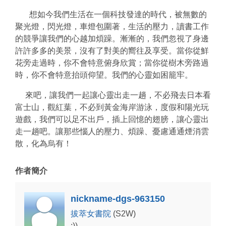
想如今我們生活在一個科技發達的時代，被無數的
聚光燈，閃光燈，車燈包圍著，生活的壓力，讀書工作
的競爭讓我們的心越加煩躁。漸漸的，我們忽視了身邊
許許多多的美景，沒有了對美的嚮往及享受。當你從鮮
花旁走過時，你不會特意俯身欣賞；當你從樹木旁路過
時，你不會特意抬頭仰望。我們的心靈如困籠牢。
來吧，讓我們一起讓心靈出走一趟，不必飛去日本看
富士山，觀紅葉，不必到黃金海岸游泳，度假和陽光玩
遊戲，我們可以足不出戶，插上回憶的翅膀，讓心靈出
走一趟吧。讓那些惱人的壓力、煩躁、憂慮通通煙消雲
散，化為烏有！
作者簡介
nickname-dgs-963150
拔萃女書院
(S2W)
:))