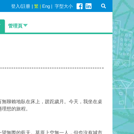
登入/註册
|
繁
|
Eng
|
字型大小
管理頁
百無聊賴地臥在床上，蹉跎歲月。今天，我坐在桌
趟理想的旅程。
一望無際的藍天。草原上空無一人，但也沒有城市