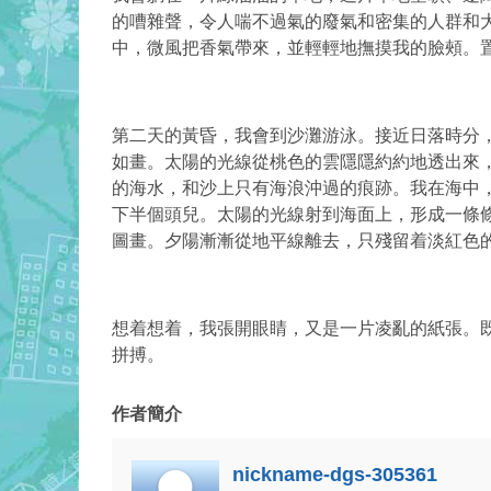
的嘈雜聲，令人喘不過氣的廢氣和密集的人群和
中，微風把香氣帶來，並輕輕地撫摸我的臉頰。
第二天的黃昏，我會到沙灘游泳。接近日落時分
如畫。太陽的光線從桃色的雲隱隱約約地透出來
的海水，和沙上只有海浪沖過的痕跡。我在海中
下半個頭兒。太陽的光線射到海面上，形成一條
圖畫。夕陽漸漸從地平線離去，只殘留着淡紅色
想着想着，我張開眼睛，又是一片凌亂的紙張。
拼搏。
作者簡介
nickname-dgs-305361