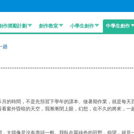
創作奬勵計劃
創作教室
小學生創作
中學生創作
一趟
多月的時間，不是先預習下學年的課本、做暑期作業，就是每天
看看窗外昏暗的天空，我漸漸閉上眼，幻想，在不久的將來，一
闊，大得像是沒有盡頭一般。我臥在翠綠色的田野，仰望，就是