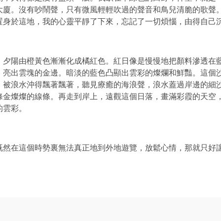
大廈。沒有吵鬧聲，只有微風輕輕吹過的聲音和鳥兒清脆的歌聲
置身於這地，我的心靈平靜了下來，忘記了一切煩惱，由得自己
，夕陽由橙黃色漸漸化成橘紅色。紅日像是慢慢地把顏料滲透在
，亮出雲塊的金邊。暗淡的藍色凸顯出雲彩的燦爛和鮮豔。這個
，被浪水沖得飄著飄著，聽見療癒的海浪聲，浪水蓋過岸邊的細
條金燦燦的線條。再走到岸上，遠觀這個日落，畫滿彩霞的天空
的雲彩。
既然在這個時勢裏無法真正地到外地遊覽，放鬆心情，那就只好