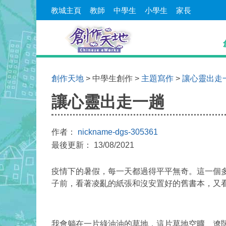
教城主頁
教師
中學生
小學生
家長
創作天地
> 中學生創作 >
主題寫作
>
讓心靈出走
讓心靈出走一趟
作者：
nickname-dgs-305361
最後更新： 13/08/2021
疫情下的暑假，每一天都過得平平無奇。這一個
子前，看著凌亂的紙張和沒安置好的舊書本，又
我會躺在一片綠油油的草地，這片草地空曠、遼