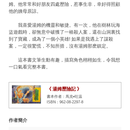
姆。
他常常和好朋友四處歷險，惹事生非，幸好得照顧
他的姨母原諒。
我喜愛湯姆的機靈和敏捷。有一次，他在樹林玩海
盜遊戲時，
卻無意中破獲了一樁殺人案，還在山洞裏找
到了寶藏，
成為了一個小英雄! 如果是我遇上了謀殺
案，一定很驚慌，不知所措，
沒有湯姆那麽鎮定。
這本書文筆生動有趣，描寫角色栩栩如生，
令我想
一口氣看完整本書。
《 湯姆歷險記 》
書本作者：馬克▪吐温
ISBN：962-08-2297-8
作者簡介