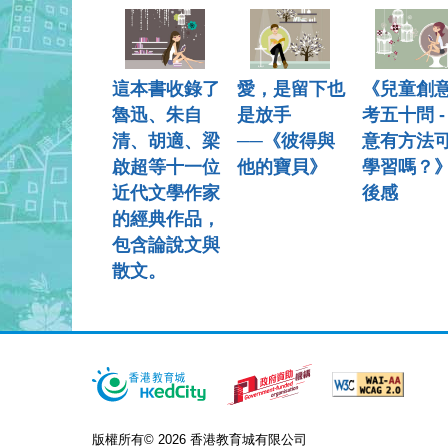
這本書收錄了
愛，是留下也
《兒童創
魯迅、朱自
是放手
考五十問 -
清、胡適、梁
──《彼得與
意有方法
啟超等十一位
他的寶貝》
學習嗎？
近代文學作家
後感
的經典作品，
包含論說文與
散文。
版權所有© 2026 香港教育城有限公司