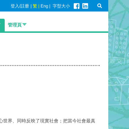
登入/註册
|
繁
|
Eng
|
字型大小
管理頁
心世界、同時反映了現實社會；把當今社會最真