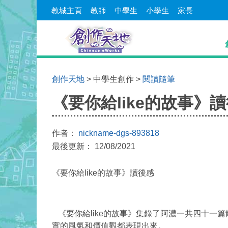
教城主頁
教師
中學生
小學生
家長
創作天地
> 中學生創作 >
閱讀隨筆
《要你給like的故事》
作者：
nickname-dgs-893818
最後更新： 12/08/2021
《要你給
like
的故事》讀後感
《要你給
like
的故事》集錄了阿濃一共四十一篇
實的風氣和價值觀都表現出來。