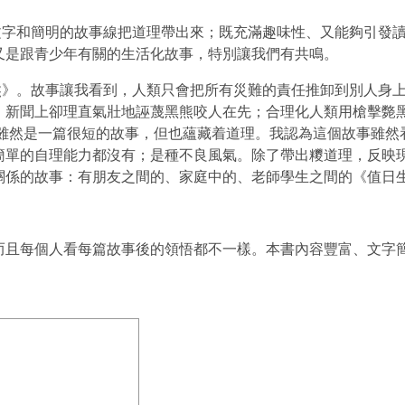
文字和簡明的故事線把道理帶出來；既充滿趣味性、又能夠引發
又是跟青少年有關的生活化故事，特別讓我們有共鳴。
熊》。故事讓我看到，人類只會把所有災難的責任推卸到別人身
，新聞上卻理直氣壯地誣蔑黑熊咬人在先；合理化人類用槍擊斃
雖然是一篇很短的故事，但也蘊藏着道理。我認為這個故事雖然
簡單的自理能力都沒有；是種不良風氣。除了帶出糭道理，反映
關係的故事：有朋友之間的、家庭中的、老師學生之間的《值日
而且每個人看每篇故事後的領悟都不一樣。本書內容豐富、文字