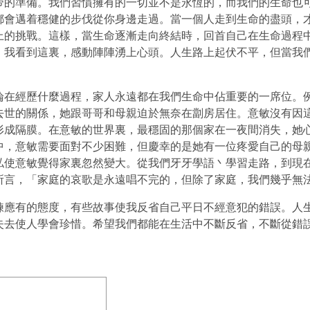
帝的準備。我們習慣擁有的一切並不是永恆的，而我們的生命也
都會邁着穩健的步伐從你身邊走過。當一個人走到生命的盡頭，
上的挑戰。這樣，當生命逐漸走向終結時，回首自己在生命過程
。我看到這裏，感動陣陣湧上心頭。人生路上起伏不平，但當我
論在經歷什麼過程，家人永遠都在我們生命中佔重要的一席位。
去世的關係，她跟哥哥和母親迫於無奈在劏房居住。意敏沒有因
形成隔膜。在意敏的世界裏，最穩固的那個家在一夜間消失，她
中，意敏需要面對不少困難，但慶幸的是她有一位疼愛自己的母
私使意敏覺得家裏忽然變大。從我們牙牙學語丶學習走路，到現
所言，「家庭的哀歌是永遠唱不完的，但除了家庭，我們幾乎無
鍊應有的態度，有些故事使我反省自己平日不經意犯的錯誤。人
失去使人學會珍惜。希望我們都能在生活中不斷反省，不斷從錯