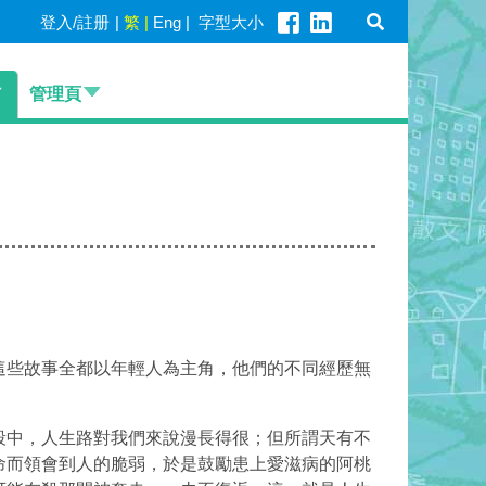
登入/註册
|
繁
|
Eng
|
字型大小
管理頁
這些故事全都以年輕人為主角，他們的不同經歷無
段中，人生路對我們來說漫長得很；但所謂天有不
命而領會到人的脆弱，於是鼓勵患上愛滋病的阿桃