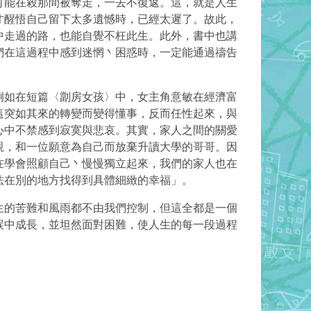
可能在殺那間被奪走，一去不復返。這，就是人生
才醒悟自己留下太多遺憾時，已經太遲了。故此，
中走過的路，也能自覺不枉此生。此外，書中也講
們在這過程中感到迷惘丶困惑時，一定能通過禱告
例如在短篇〈劏房女孩〉中，女主角意敏在經濟富
這突如其來的轉變而變得懂事，反而任性起來，與
心中不禁感到寂寞與悲哀。其實，家人之間的關愛
親，和一位願意為自己而放棄升讀大學的哥哥。因
在學會照顧自己丶慢慢獨立起來，我們的家人也在
法在別的地方找得到具體細緻的幸福」。
生的苦難和風雨都不由我們控制，但這全都是一個
誤中成長，並坦然面對困難，使人生的每一段過程