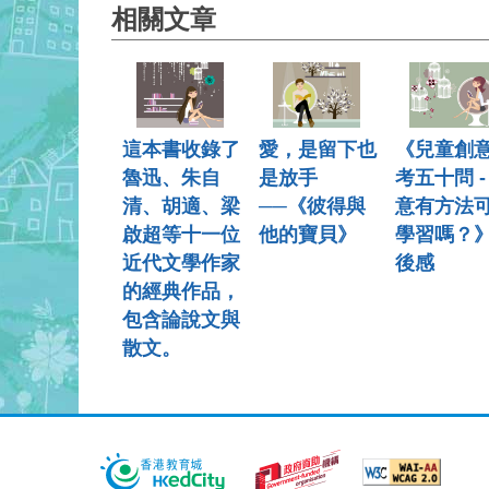
相關文章
這本書收錄了
愛，是留下也
《兒童創
魯迅、朱自
是放手
考五十問 -
清、胡適、梁
──《彼得與
意有方法
啟超等十一位
他的寶貝》
學習嗎？
近代文學作家
後感
的經典作品，
包含論說文與
散文。