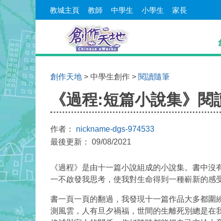
教城主頁
教師
中學生
小學生
家長
創作天地
> 中學生創作 >
閱讀隨筆
《過程:短篇小說集》閱
作者：
nickname-dgs-974533
最後更新： 09/08/2021
《過程》是由十一篇小說組成的小說集。書中沒
一不啟發我思考，使我對生命得到一種嶄新的感
書一頁一頁的翻過，我發現十一篇作品大多都圍
測風雲，人有旦夕禍福，世間的生離死別總是在