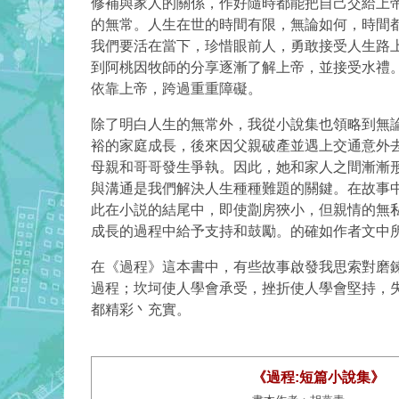
修補與家人的關係，作好隨時都能把自己交給上
的無常。
人生在世的時間有限，無論如何，時間
我們要活在當下，珍惜眼前人，勇敢接受人生路
到阿桃因牧師的分享逐漸了解上帝，並接受水禮
依靠上帝，跨過重重障礙。
除了明白人生的無常外，我從小說集也領略到無
裕的家庭成長，後來因父親破產並遇上交通意外
母親和哥哥發生爭執。因此，她和家人之間漸漸
與溝通是我們解決人生種種難題的關鍵。在故事
此在小説的結尾中，即使劏房狹小，但親情的無
成長的過程中給予支持和鼓勵。的確如作者文中
在《過程》這本書中，有些故事啟發我思索對磨
過程；坎坷使人學會承受，挫折使人學會堅持，
都精彩丶充實。
《過程:短篇小說集》