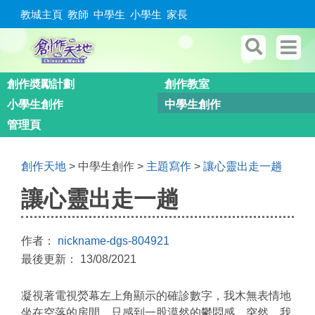
教城主頁
教師
中學生
小學生
家長
創作奬勵計劃
創作教室
小學生創作
中學生創作
管理頁
創作天地
> 中學生創作 >
主題寫作
>
讓心靈出走一趟
讓心靈出走一趟
作者：
nickname-dgs-804921
最後更新： 13/08/2021
凝視著電視熒幕左上角顯示的確診數字，我木無表情地
坐在空落的房間，只感到一股漠然的鬱悶感。突然，我