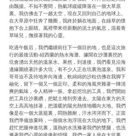
由飄揚。不知不覺間，熱氣球緩緩降落在一個大草原
裏。我仿佛去了一趟太空，現在又回到自己的地球上。
在大草原中狂奔了幾圈，我終於躺在地面，在綠草的懷
抱下合上眼睛。風裡帶來些新翻的泥土的氣息，混着青
草味兒，撫摸著我的心靈。
吃過午飯后，我們繼續前往下一個目的地，也是這次旅
行的最後活動-紐西蘭的熱水海灘。據聞在沙灘裏挖的
坑會湧出天然的溫泉水。果然，到達後，我們看見沿海
邊緣圍繞著許多大坑，有不少人正在坑裏泡溫泉。我和
哥哥迫不及待地奔向海邊，軟綿綿的沙粒仿佛在我脚下
融化，留下一個又一個足印。柔和的海風夾雜著一陣清
爽的氣味，令人精神一振。拿起挖坑的工具，我們開始
把工具往沙裏纘，把鬆土堆到旁邊去。太陽在東方的天
空上高高地挂著，把溫暖的陽光熱情地曬向大地。我們
像是在一個大蒸籠裏，悶熱難耐，汗水涔涔而下。正當
我們準備放棄時，一個個水泡浮現在大坑的地下。我們
趕忙把腿伸進坑裏，溫熱的水洗滌著我們的雙腿，也洗
滌著我們心靈的疲倦和煩惱。我們一家人坐在大坑裏，