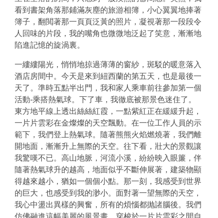
看到書架角落那鋪滿灰塵的旅游相簿，小心翼翼地捧著
簿子，翻閲著那一頁頁泛黃的照片，凝視著那一段段令
人回味的片段，我的嘴角也微微地泛起了笑意，漸漸地
陷進記憶的旋渦裏。
一縷縷陽光，悄悄地掠過薄薄的窗紗，斑駁的暖意落入
酒店房間中。今天是來到紐西蘭的第五天，也是最後一
天了。準時五點半出門，我和家人乘車前往參加第一個
活動-乘搭熱氣球。下了車，我徹底被那景色迷住了。
東方地平線上透出絲絲紅霞，一點紫紅正在緩緩升起，
一片片雲彩在金燦燦的天空飄動。在一位工作人員的示
範下，我們登上熱氣球。隨著熊熊火焰燃燒著，我們離
開地面，漸漸升上無際的天空。往下看，壯大的景觀讓
我驚嘆不已。高山地脈，河流小溪，紛紛映入眼簾，伴
隨著熱氣球升的越高，地面似乎不斷伸展著，建築物顯
得越來越小，猶如一個個小點。那一刻，我感受到世界
的巨大，也感受到我的渺小。面對著一望無際的天空，
我心中盪出異樣的興奮，所有的煩惱都抛諸腦後。我們
仿佛融進這幅美麗的風景畫，穿梭於一片片雲彩之間自