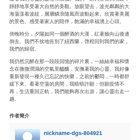
靜靜地享受著大自然的美觀。放眼望去，波光粼粼的大
海蕩漾着波紋，層層鱗浪隨風而波動起來。欣賞著美麗
的景色、感受著家人的陪伴，飽滿的幸福湧上心頭。
傍晚時分，夕陽如同一個醉酒的大漢，紅著臉向山後邊
倒去。我們不捨地告別了紐西蘭，啓程回到我們的家，
我們的歸宿。
我仍然沉醉在那一段段回憶的碎片裏，一絲絲幸福和懷
念在微微潤濕的空氣里醞釀，安撫著我的心靈。我好像
重新發現一種久已忘記的快樂，之前的鬱悶，一時都舒
緩下來。看著空蕩的房間，我暗暗許願：但願疫情不
再，生活重回正軌，我們能夠再次出游，讓心靈出走一
趟。
作者簡介
nickname-dgs-804921