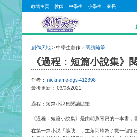
教城主頁
教師
中學生
小學生
家長
創作天地
> 中學生創作 >
閱讀隨筆
《過程：短篇小說集》
作者：
nickname-dgs-412398
最後更新： 03/08/2021
過程：短篇小說集閱讀隨筆
《過程：短篇小說集》是由胡燕青寫的一本書，
在第一篇小説「義肢」，
主角阿峰為了救一個衝