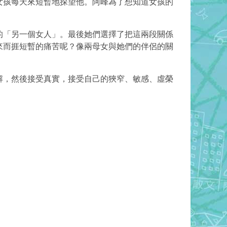
女孩每天來短暫地探望他。
阿峰為了想知道女孩的
的「另一個女人」。
最後她們選擇了把這兩段關係
來而捱短暫的痛苦呢？
像兩母女與她們的伴侶的關
解，然後接受真實，
接受自己的狹窄、敏感、虛榮