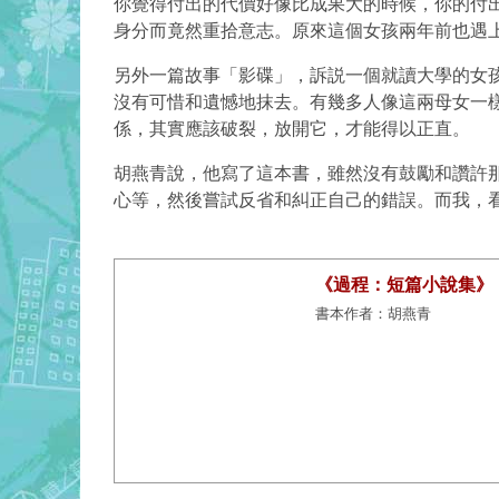
你覺得付出的代價好像比成果大的時候，
你的付
身分而竟然重拾意志。
原來這個女孩兩年前也遇
另外一篇故事「影碟」，
訴説一個就讀大學的女
沒有可惜和遺憾地抹去。
有幾多人像這兩母女一
係，其實應該破裂，放開它，
才能得以正直。
胡燕青說，他寫了這本書，雖然沒有鼓勵和讚許
心等，
然後嘗試反省和糾正自己的錯誤。而我，
《過程：短篇小說集》
書本作者：胡燕青