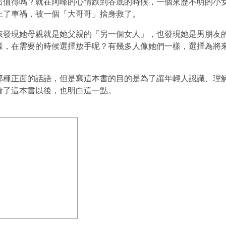
出值得嗎？就在阿峰的心情跌到谷底的時候，
一個來歷不明的小
上了車禍，被一個「大哥哥」捨身救了。
孩發現她母親就是她父親的「另一個女人」，
也發現她是男朋友
樣，在需要的時候選擇放手呢？
有幾多人像她們一樣，選擇為將
那種正面的話語，
但是寫這本書的目的是為了讓年輕人認識、理
看了這本書以後，
也明白這一點。