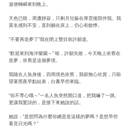
遊便轉瞬來到晩上。
天色已暗，周遭靜寂，只剩月兒躲在厚雲後陪伴我。我
莫名感到不安，直到躺在床上，仍心有餘悸。
“不要再造夢了”我在閉上雙目前許願道。
“歡迎來到海洋樂園～” 唉，許願失敗，今天晚上依舊在
造夢，依舊是這個夢境。
我隨在人魚身後，四周境色依舊，我卻無心欣賞，只盼
望著黑夜早點結束，白晝早些來臨。
“你不専心哦～”一名人魚突然開口道，把我嚇了一跳。
更讓我驚訝的，是接下來她說的話。
她說：“是想問為什麼你總是造這樣的夢嗎？是想早些
看見日光嗎？”