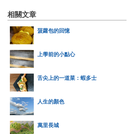
相關文章
菠蘿包的回憶
上學前的小點心
舌尖上的一道菜：蝦多士
人生的顏色
萬里長城