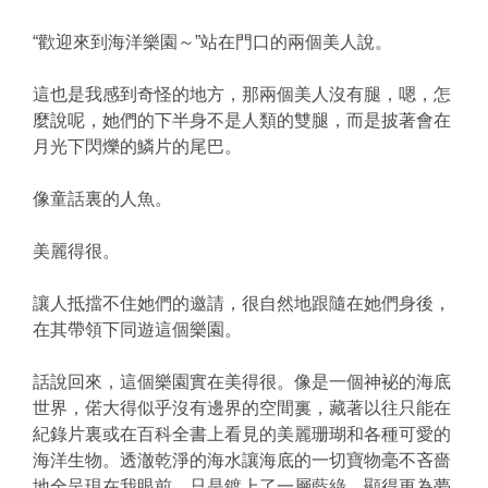
“歡迎來到海洋樂園～”站在門口的兩個美人說。
這也是我感到奇怪的地方，那兩個美人沒有腿，嗯，怎
麼說呢，她們的下半身不是人類的雙腿，而是披著會在
月光下閃爍的鱗片的尾巴。
像童話裏的人魚。
美麗得很。
讓人抵擋不住她們的邀請，很自然地跟隨在她們身後，
在其帶領下同遊這個樂園。
話說回來，這個樂園實在美得很。像是一個神袐的海底
世界，偌大得似乎沒有邊界的空間裏，藏著以往只能在
紀錄片裏或在百科全書上看見的美麗珊瑚和各種可愛的
海洋生物。透澈乾淨的海水讓海底的一切寶物毫不吝嗇
地全呈現在我眼前，只是鍍上了一層藍綠，顯得更為夢