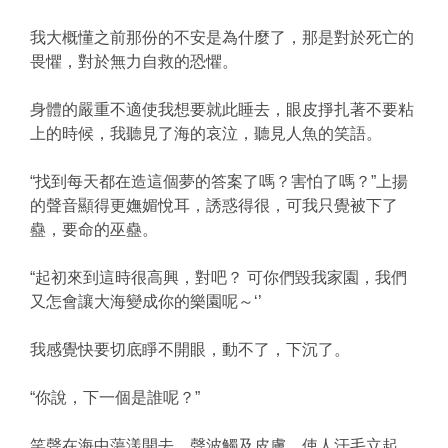
我大概懂之前那份的不安是為什麼了，那是對於死亡的
畏懼，對於無力自救的恐懼。
身體的嚴重不適使我想要就此睡去，眼皮掙扎著不要粘
上的時候，我聽見了海的哀泣，聽見人魚的笑語。
“找到每天都在造這個夢的答案了嗎？害怕了嗎？”上揚
的聲音顯得更嫵媚悅耳，誘惑得很，可我只覺被下了
蠱，要命的巫蠱。
“起初來到這時很高興，對吧？ 可你們毀我家園，我們
又怎會讓大海變成你的樂園呢～‘’
我感覺快要切底睜不開眼，動不了，下沉了。
“你說，下一個是誰呢？”
笑聲在海中蕩漾開去，聲波觸及皮膚，使人汗毛立起。