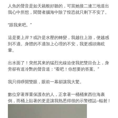
人魚的聲音是如天籟般好聽的，可當她接二連三地道出
我心中所想，聞聲者腦海中除了惶恐就只剩下不安了。
“跟我來吧。”
這是要上岸？或許是水壓的轉變，我越往上游，便越感
到不適。身體的不適加上心理的不安，我更感頭痛眩
暈。
出水面了！突然其來的猛烈光線迫使我把雙目合上，身
旁卻有道冷艷的聲音道：“看吧！你想要的答案。”
我只得睜開雙眼，眼前一幕卻讓我大驚。
數位穿著厚重保護衣的人，正拿著一桶桶東西往海裹
倒，而桶上貼著的更是讓我熟悉得很的示警標誌--輻射 !