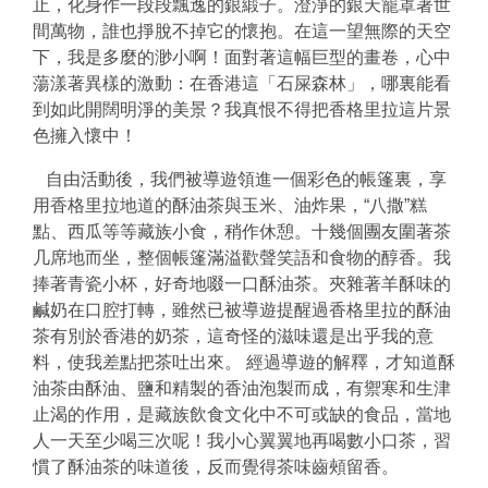
止，化身作一段段飄逸的銀緞子。澄淨的銀天籠罩著世
間萬物，誰也掙脫不掉它的懷抱。在這一望無際的天空
下，我是多麼的渺小啊！面對著這幅巨型的畫卷，心中
蕩漾著異樣的激動：在香港這「石屎森林」，哪裏能看
到如此開闊明淨的美景？我真恨不得把香格里拉這片景
色擁入懷中！
自由活動後，我們被導遊領進一個彩色的帳篷裏，享
用香格里拉地道的酥油茶與玉米、
油炸果，“八撒”糕
點
、西瓜等等藏族小食，稍作休憩。十幾個團友圍著茶
几席地而坐，整個帳篷滿溢歡聲笑語和食物的醇香。我
捧著青瓷小杯，好奇地啜一口酥油茶。夾雜著羊酥味的
鹹奶在口腔打轉，雖然已被導遊提醒過香格里拉的酥油
茶有別於香港的奶茶，這奇怪的滋味還是出乎我的意
料，使我差點把茶吐出來。 經過導遊的解釋，才知道酥
油茶由酥油、鹽和精製的香油泡製而成，有禦寒和生津
止渴的作用，是藏族飲食文化中不可或缺的食品，當地
人一天至少喝三次呢！我小心翼翼地再喝數小口茶，習
慣了酥油茶的味道後，反而覺得茶味齒頰留香。