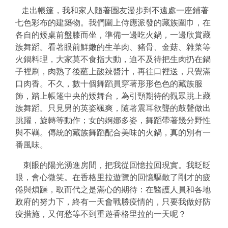
走出帳篷，我和家人隨著團友漫步到不遠處一座鋪著
七色彩布的建築物。我們圍上侍應派發的藏族圍巾，在
各自的矮桌前盤膝而坐，準備一邊吃火鍋，一邊欣賞藏
族舞蹈。看著眼前鮮嫩的生羊肉、豬骨、金菇、雜菜等
火鍋料理，大家莫不食指大動，迫不及待把生肉扔在鍋
子裡刷，肉熟了後蘸上酸辣醬汁，再往口裡送，只覺滿
口肉香。不久，數十個舞蹈員穿著形形色色的藏族服
飾，踏上帳篷中央的矮舞台，為引頸期待的觀眾跳上藏
族舞蹈。只見男的英姿颯爽，隨著震耳欲聾的鼓聲做出
跳躍，旋轉等動作；女的婀娜多姿，舞蹈帶著幾分野性
與不羈。傳統的藏族舞蹈配合美味的火鍋，真的別有一
番風味。
刺眼的陽光湧進房間，把我從回憶拉回現實。我眨眨
眼，會心微笑。在香格里拉遊覽的回憶驅散了剛才的疲
倦與煩躁，取而代之是滿心的期待：在醫護人員和各地
政府的努力下，終有一天會戰勝疫情的，只要我做好防
疫措施，又何愁等不到重遊香格里拉的一天呢？