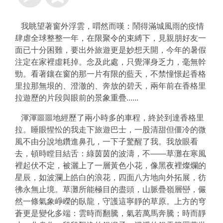
我眺望著窗外浮雲，喟然而嘆：鬧得滿城風雨的疫情
肆虐全球整整一年，在限聚令的束縛下，見親朋好友一
面已十分困難，要出外旅遊更是妙想天開，今年的暑假
注定在家裡虛耗掉。念及此處，只覺渾身乏力，毫無幹
勁。看著鑲在窗的那一片有限的藍天，不禁憧憬起香格
里拉那無垠的、澄澈的、奔放的碧天，兩年前在香格里
拉遊歷的片段與眼前的景象重疊......
渾渾噩噩地經歷了兩小時多的車程，終於到達香格里
拉。睡眼惺忪的我走下旅遊巴士，一股清甜但僵冷的微
風不由分說地鑽進鼻孔，一下子驚醒了我。我放眼看
去，頓時瞠目結舌：綠茵茵的波濤，不——草灘在寒風
裡起伏不定，被灑上了一層黃色小花，像黑夜裡燦爛的
星辰，如波瀾上皓白的浪花，四面八方地向外拓展，彷
彿永無止境。草灘所能極目的盡頭，山脈
疊嶺層巒，儼
然一條氣象崢嶸的臥龍，守護這寧靜的草原。上方的穹
蒼更是變化多端：雲時而翻騰，氣若萬馬奔騰；時而靜