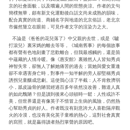
京的社會面貌，以及嚐遍人間的世態炎涼。作者的文句
簡樸無華，頗有新文化運動後白話文尚未成熟的韻味，
配合真實的街道、商鋪名字與地道的北京俗話，老北京
市儼然聳立在眼前，可見作者文字的渲染力之大。
不論是《爸爸的花兒落了》中父親的去世，或是《
驢
打滾兒》裏宋媽的離去等等，《城南舊事》的每個故事
都有聲有色地刻畫了悲歡離合，但我最感觸的，還是箇
中蘊藏的人情冷暖。像《惠安館》裏雖然人人皆知秀貞
神智失常，卻無人了解她痛苦的過去；當她與愛女重逢
卻不幸遇害身亡時，對事件一知半解的旁人卻堅稱秀貞
誘拐兒童釀成悲劇。這使我心涼了半截：人不肯救濟弱
小，
舐皮論骨
的陋習經過百多年依然沒改善，難道人真
的如此醜陋？但是讀到後來心頭頓時一鬆：人性或許不
美，但世界還是有像英子不惜冒上生病的風險，仍然熱
心幫助秀貞的好人。作者既沒有刻意誇大人喜歡隔岸觀
火的冷漠，也沒有美化英子童稚的熱心，這對社會真實
的寫照，就是贏得讀者熱烈掌聲的原因吧。