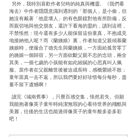
另外，我特別喜歡作者兒時的純真與機靈。《我們看
海去》中作者隱隱意識到遇到的「那個人」是小偷，但
她沒有戴著「他是壞人」的有色眼鏡對他有所防備，反
而親切地與他交朋友，還許下看海的盟約，讀到這裡，
不禁悵然：現今還有多少人能保留這份童真，不抱成見
地接納他人呢？而《蘭姨娘》裏，作者知道父親傾慕蘭
姨娘時，便撮合了德先生與蘭姨娘，一方面給孤苦零丁
的姨娘一個歸宿，另一方面砍斷父親不忠的念頭，兩全
其美，一個七歲的小孩能有如此細膩的心思真叫人佩
服。當作者在父親離世後被迫成長時，感概縈繞不散；
童年當真一去不返，所以我們要好好珍惜每分每秒，盡
量不留下遺憾啊！
讀完《城南舊事》，只覺百感交集，悵然若失。但願
我能抱著像英子童年時純潔無瑕的心看待世界的殘酷與
美麗，往後的生活也能過得像英子的童年般多姿多彩
吧！