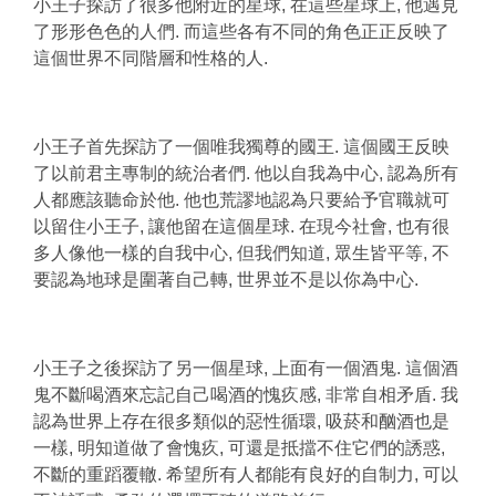
小王子探訪了很多他附近的星球, 在這些星球上, 他遇見
了形形色色的人們. 而這些各有不同的角色正正反映了
這個世界不同階層和性格的人.
小王子首先探訪了一個唯我獨尊的國王. 這個國王反映
了以前君主專制的統治者們. 他以自我為中心, 認為所有
人都應該聽命於他. 他也荒謬地認為只要給予官職就可
以留住小王子, 讓他留在這個星球. 在現今社會, 也有很
多人像他一樣的自我中心, 但我們知道, 眾生皆平等, 不
要認為地球是圍著自己轉, 世界並不是以你為中心.
小王子之後探訪了另一個星球, 上面有一個酒鬼. 這個酒
鬼不斷喝酒來忘記自己喝酒的愧疚感, 非常自相矛盾. 我
認為世界上存在很多類似的惡性循環, 吸菸和酗酒也是
一樣, 明知道做了會愧疚, 可還是抵擋不住它們的誘惑,
不斷的重蹈覆轍. 希望所有人都能有良好的自制力, 可以