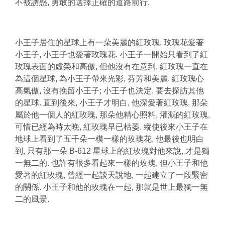
不被誘惑, 勇敢的選擇正確的道路前行.
小王子居住的星球上有一朵美麗的紅玫瑰, 玫瑰花愛著
小王子, 小王子也愛著玫瑰花. 小王子一開始只看到了紅
玫瑰表面的虛榮和高傲, 但他沒有在意到, 紅玫瑰一直在
為這個星球, 為小王子帶來光彩, 芬芳和美麗. 紅玫瑰心
高氣傲, 沒有挽留小王子; 小王子也決定, 要去探訪其他
的星球. 直到後來, 小王子才明白, 他深愛著紅玫瑰, 那朵
屬於他一個人的紅玫瑰, 那朵他精心照料, 灌溉的紅玫瑰,
可惜已經為時太晚, 紅玫瑰早已枯萎. 縱使後來小王子在
地球上看到了五千朵一模一樣的玫瑰花, 他最後也明白
到, 只有那一朵 B-612 星球上的紅玫瑰對他來說, 才是獨
一無二的. 也許有很多看起來一樣的玫瑰, 但小王子和他
愛著的紅玫瑰, 曾經一起談天說地, 一起建立了一段緊密
的關係. 小王子和他的玫瑰在一起, 那就是世上最獨一無
二的風景.