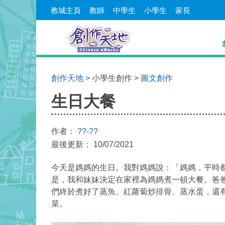
教城主頁
教師
中學生
小學生
家長
創作天地
> 小學生創作 >
圖文創作
生日大餐
作者：
??-??
最後更新： 10/07/2021
今天是媽媽的生日。我對媽媽說：「媽媽，
平時
是，我和妹妹決定在家裡為媽媽煮一頓大餐。爸
們終於煮好了蒸魚、紅蘿蔔炒排骨、蒸水蛋，還
菜。