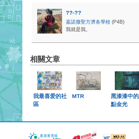
??-??
嘉諾撒聖方濟各學校
(P4B)
我就是我。
相關文章
我最喜爱的社
MTR
黑漆漆中的
區
點金光