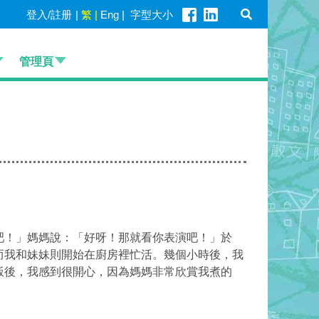
登入/註册
|
繁
|
Eng
|
字型大小
管理頁
吧！」媽媽說：「好呀！那就看你表演吧！」
於
而我和妹妹則開始在廚房裡忙活。幾個小時後，我
飯後，我感到很開心，因為媽媽非常欣賞我煮的