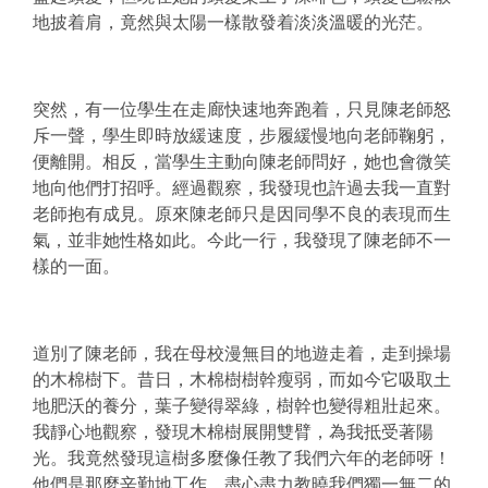
地披着肩，竟然與太陽一樣散發着淡淡溫暖的光茫。
突然，有一位學生在走廊快速地奔跑着，只見陳老師怒
斥一聲，學生即時放緩速度，步履緩慢地向老師鞠躬，
便離開。相反，當學生主動向陳老師問好，她也會微笑
地向他們打招呼。經過觀察，我發現也許過去我一直對
老師抱有成見。原來陳老師只是因同學不良的表現而生
氣，並非她性格如此。今此一行，我發現了陳老師不一
樣的一面。
道別了陳老師，我在母校漫無目的地遊走着，走到操場
的木棉樹下。昔日，木棉樹樹幹瘦弱，而如今它吸取土
地肥沃的養分，葉子變得翠綠，樹幹也變得粗壯起來。
我靜心地觀察，發現木棉樹展開雙臂，為我抵受著陽
光。我竟然發現這樹多麼像任教了我們六年的老師呀！
他們是那麼辛勤地工作，盡心盡力教曉我們獨一無二的