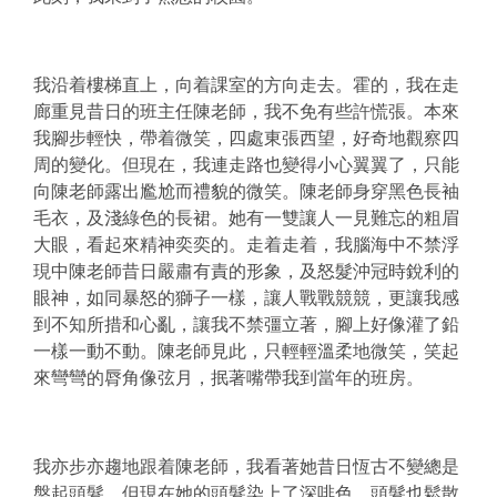
我沿着樓梯直上，向着課室的方向走去。霍的，我在走
廊重見昔日的班主任陳老師，我不免有些許慌張。本來
我腳步輕快，帶着微笑，四處東張西望，好奇地觀察四
周的變化。但現在，我連走路也變得小心翼翼了，只能
向陳老師露出尷尬而禮貌的微笑。陳老師身穿黑色長袖
毛衣，及淺綠色的長裙。她有一雙讓人一見難忘的粗眉
大眼，看起來精神奕奕的。走着走着，我腦海中不禁浮
現中陳老師昔日嚴肅有責的形象，及怒髮沖冠時銳利的
眼神，如同暴怒的獅子一樣，讓人戰戰競競，更讓我感
到不知所措和心亂，讓我不禁彊立著，腳上好像灌了鉛
一樣一動不動。陳老師見此，只輕輕溫柔地微笑，笑起
來彎彎的脣角像弦月，抿著嘴帶我到當年的班房。
我亦步亦趨地跟着陳老師，我看著她昔日恆古不變總是
盤起頭髮，但現在她的頭髮染上了深啡色，頭髮也鬆散