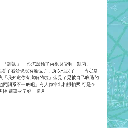
」「謝謝」 「你怎麼給了兩根吸管啊，凱莉」
他看了看發現沒有座位了，所以他說了……肯定是
裏「我知道你有潔癖的啦」金晃了晃被自己咬過的
他兩關系不一般吧」有人像拿出相機拍照 可是在
男性 這事火了好一個月