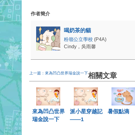
作者簡介
喝奶茶的貓
粉嶺公立學校
(P4A)
Cindy，吳雨馨
上一篇：來為凹凸世界瑞金說一下
相關文章
來為凹凸世界
派小星穿越記
暑假點滴
瑞金說一下
——1