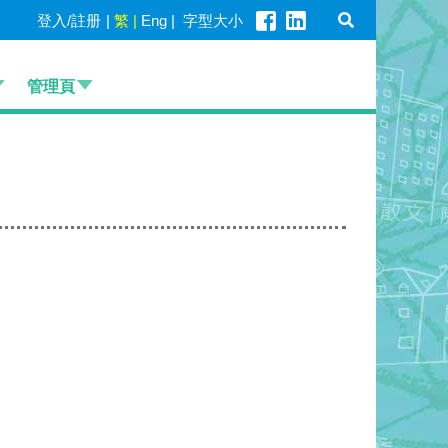
登入/註册
|
繁
|
Eng
|
字型大小
管理頁