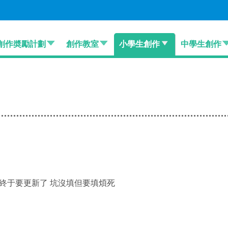
創作奬勵計劃
創作教室
小學生創作
中學生創作
我終于要更新了 坑沒填但要填煩死