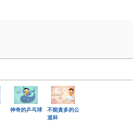
神奇的乒乓球
不能貪多的公
道杯