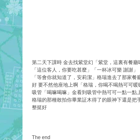
第二天下課時 金去找紫堂幻「紫堂，這裏有餐
「這位客人，你要吃甚麼」「一杯冰可樂 謝謝」
「等會你就知道了，安莉潔」格瑞進去了那家餐
好 要不然他座地上啊「格瑞，你喝不喝熱可可
吸管「喝嘛喝嘛」金看到吸管中熱可可一點一點上
格瑞的那種敢拍你畢業証木得了的眼神下還是把手
整挺好
The end