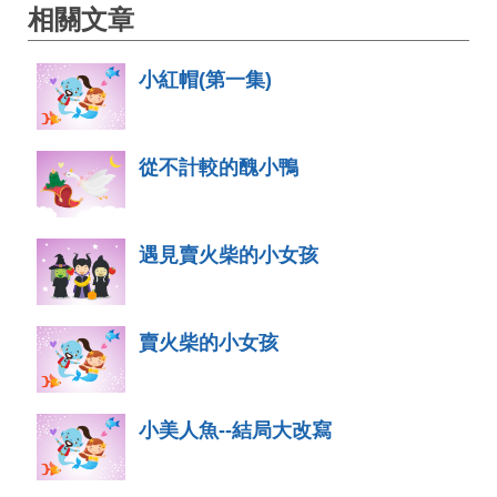
相關文章
小紅帽(第一集)
從不計較的醜小鴨
遇見賣火柴的小女孩
賣火柴的小女孩
小美人魚--結局大改寫