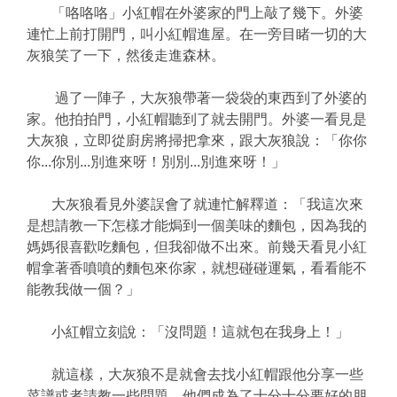
「咯咯咯」小紅帽在外婆家的門上敲了幾下。外婆
連忙上前打開門，叫小紅帽進屋。在一旁目睹一切的大
灰狼笑了一下，然後走進森林。
過了一陣子，大灰狼帶著一袋袋的東西到了外婆的
家。他拍拍門，小紅帽聽到了就去開門。外婆一看見是
大灰狼，立即從廚房將掃把拿來，跟大灰狼說：「你你
你...你別...別進來呀！別別...別進來呀！」
大灰狼看見外婆誤會了就連忙解釋道：「我這次來
是想請教一下怎樣才能焗到一個美味的麵包，因為我的
媽媽很喜歡吃麵包，但我卻做不出來。前幾天看見小紅
帽拿著香噴噴的麵包來你家，就想碰碰運氣，看看能不
能教我做一個？」
小紅帽立刻說：「沒問題！這就包在我身上！」
就這樣，大灰狼不是就會去找小紅帽跟他分享一些
菜譜或者請教一些問題，他們成為了十分十分要好的朋