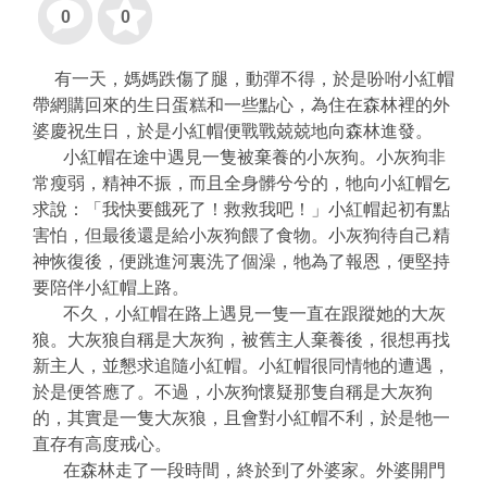
0
0
有一天，媽媽跌傷了腿，動彈不得，於是吩咐小紅帽
帶網購回來的生日蛋糕和一些點心，為住在森林裡的外
婆慶祝生日，於是小紅帽便戰戰兢兢地向森林進發。
小紅帽在途中遇見一隻被棄養的小灰狗。小灰狗非
常瘦弱，精神不振，而且全身髒兮兮的，牠向小紅帽乞
求說：「我快要餓死了！救救我吧！」小紅帽起初有點
害怕，但最後還是給小灰狗餵了食物。小灰狗待自己精
神恢復後，便跳進河裏洗了個澡，牠為了報恩，便堅持
要陪伴小紅帽上路。
不久，小紅帽在路上遇見一隻一直在跟蹤她的大灰
狼。大灰狼自稱是大灰狗，被舊主人棄養後，很想再找
新主人，並懇求追隨小紅帽。小紅帽很同情牠的遭遇，
於是便答應了。不過，小灰狗懷疑那隻自稱是大灰狗
的，其實是一隻大灰狼，且會對小紅帽不利，於是牠一
直存有高度戒心。
在森林走了一段時間，終於到了外婆家。外婆開門