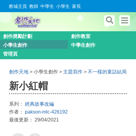
教城主頁
教師
中學生
小學生
家長
創作奬勵計劃
創作教室
小學生創作
中學生創作
管理頁
創作天地
> 小學生創作 >
主題寫作
>
不一樣的童話結局
新小紅帽
系列：
經典故事改編
作者：
pakson-mlc-426192
最後更新： 29/04/2021