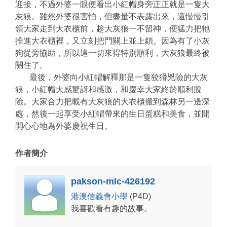
迎接，不過外婆一眼便看出小紅帽身旁正正就是一隻大
灰狼。雖然外婆很害怕，但盡量不表露出來，還慢慢引
領大家走到大衣櫃前，趁大灰狼一不留神，便猛力把牠
推進大衣櫃裡，又立刻把門關上並上鎖。因為有了小灰
狗從旁協助，所以這一切來得特別順利，大灰狼最終被
關住了。
最後，外婆向小紅帽解釋那是一隻狡猾兇險的大灰
狼，小紅帽大感驚訝和感激，和慶幸大家終於順利脫
險。大家合力把載有大灰狼的大衣櫃搬到森林另一邊深
處，然後一起享受小紅帽帶來的生日蛋糕和美食，並開
開心心地為外婆慶祝生日。
作者簡介
pakson-mlc-426192
港澳信義會小學
(P4D)
我喜歡看有趣的故事。