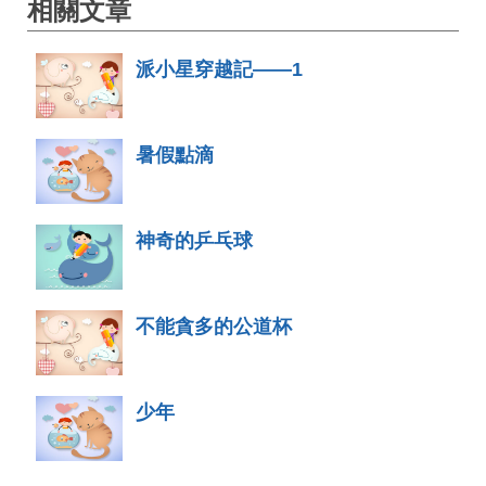
相關文章
派小星穿越記——1
暑假點滴
神奇的乒乓球
不能貪多的公道杯
少年