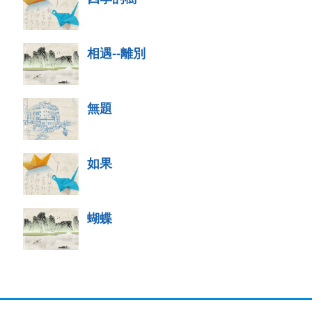
相遇--離別
無題
如果
蝴蝶