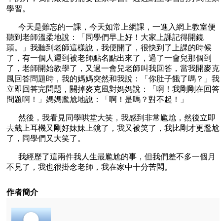
學習。
今天是難忘的一課，今天如常上網課，一進入網上教室便
聽到老師溫柔地說：「同學們早上好！大家上課記得開鏡
頭。」我聽到老師這樣說，我便開了，很快到了上課的時候
了，有一個人遲到被老師點名點出來了，過了一會兒那個到
了，老師開始教學了，又過一會兒老師叫我回答，當我開麥克
風回答問題時，我的媽媽突然和我說：「你肚子餓了嗎？」我
立即回答完問題，關掉麥克風對媽媽說：「啊！我剛剛在回答
問題啊！」媽媽尷尬地說：「啊！是嗎？對不起！」
然後，我看見同學哄堂大笑，我感到非常尷尬，然後立即
去戴上耳機又剛好妹妹上鏡了，我又被笑了，我比剛才更尷尬
了，同學們又大笑了。
我經歷了這兩件我人生最尷尬的事，但我們差不多一個月
不見了，我也很掛念老師，我在家中十分苦悶。
作者簡介