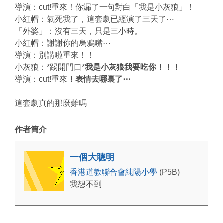
導演：cut!重來！你漏了一句對白「我是小灰狼」！
小紅帽：氣死我了，這套劇已經演了三天了⋯
「外婆」：沒有三天，只是三小時。
小紅帽：謝謝你的烏鴉嘴⋯
導演：別講啦重來！！
小灰狼：*踢開門口*
我是小灰狼我要吃你！！！
導演：cut!重來
！表情去哪裏了⋯
這套劇真的那麼難嗎
作者簡介
一個大聰明
香港道教聯合會純陽小學
(P5B)
我想不到