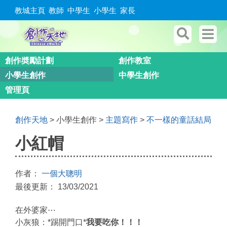
教城主頁
教師
中學生
小學生
家長
創作奬勵計劃
創作教室
小學生創作
中學生創作
管理頁
創作天地
> 小學生創作 >
主題寫作
>
不一樣的童話結局
小紅帽
作者：
一個大聰明
最後更新： 13/03/2021
在外婆家⋯
小灰狼：*踢開門口*
我要吃你！！！