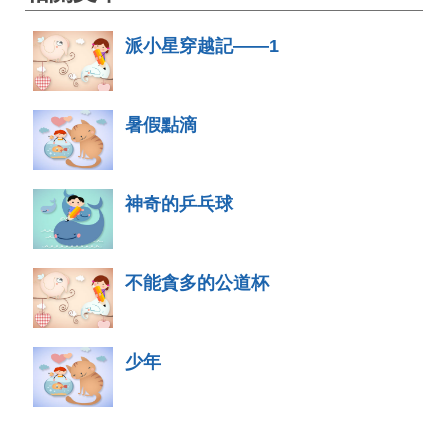
派小星穿越記——1
暑假點滴
神奇的乒乓球
不能貪多的公道杯
少年