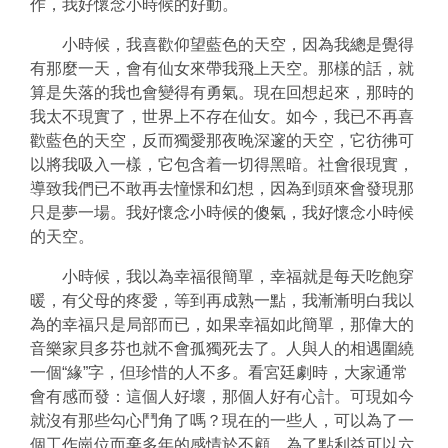
作，我好懷念小時候的好動。
小時候，我喜歡仰望藍色的天空，因為我總是覺得
有那麼一天，會有仙女來帶我飛上天空。那樣的話，就
算是失落的我也會變得有勇氣。現在回想起來，那時的
我太不現實了，世界上不存在仙女。如今，我已不再喜
歡藍色的天空，反而獨愛那夜晚深邃的天空，它彷彿可
以將我吸入一樣，它包含着一切得黑暗。社會很現實，
導致我們已不敢再去憧憬和幻想，因為到頭來會發現那
只是夢一場。我好懷念小時候的傻氣，我好懷念小時候
的天空。
小時候，我以為幸福很簡單，幸福就是每天吃飽穿
暖，有父母的疼愛，等到再成熟一點，我漸漸明白我以
為的幸福只是局部而已，如果幸福如此簡單，那偉大的
音樂家貝多芬也就不會孤獨死去了。人與人的相遇圍繞
一個“緣”字，但珍惜的人不多。看宮廷劇時，大家通常
會有感而發：這個人好壞，那個人好有心計。可現如今
就沒有那些勾心鬥角了嗎？現在的一些人，可以為了一
個工作崗位而棄多年的感情於不顧，為了點利益可以六