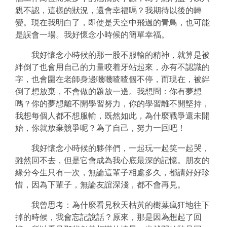
親不認，這樣的狀況，還會幸福嗎？我期待以後的轉
變。現在我明白了，即使是天空中飛過的青鳥，也可能
是誤會一場。我好懷念小時候的簡單幸福。
我好懷念小時候的那一股不服輸的精神，就算是被
絆倒了也會用自己的力量咬着牙站起來，亦有不認識的
字，也會圍在老師身邊嘰嘰喳喳個不停，而現在，被絆
倒了想放棄，不會做的題放一邊。我想問：你有夢想
嗎？你的夢想離不開學習努力，你的學習離不開堅持，
我想每個人都不想服輸，既然如此，為什麼戰爭還未開
始，你就放棄競爭呢？為了自己，努力一回吧！
我好懷念小時候的夥伴們，一起玩一起笑一起哭，
雖然回不去，但是它會成為我心底最深的記憶。朋友的
緣分今生只有一次，無論這輩子相處多久，都請好好珍
惜，因為下輩子，無論友誼深淺，都不會再見。
我曾思考：為什麼看見秋天枯黃的樹葉瘋狂地往下
掉的時候，我會忘記說話？原來，那是因為想起了回