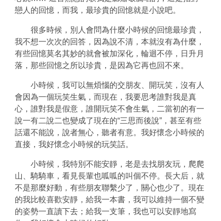
戀人的回憶，而我，最珍貴的回憶就是小說吧。
很多時候，別人會問為什麼小時候的回憶最珍貴，
我不想一次次的回答，因為說不清，本就沒有為什麼，
有些回憶莫名其妙的就會被加深化，輪迴不停，日升月
落，那些回憶之所以珍貴，是因為它再也回不來。
小時候，我可以無煩惱的交朋友、開玩笑，沒有人
會因為一個玩笑生氣，而現在，我要思考誰對我是真
心，誰對我是假意，誰開玩笑不會生氣，二當初的有一
說一有二說二也變成了現在的“三思而後說”，甚至有些
話還不能說，說者無心，聽者有意。我好懷念小時候的
直接，我好懷念小時候的玩笑話。
小時候，我特別不能安靜，老是去找朋友玩，爬爬
山、騎騎車，看見長輩也呱呱的叫個不停。長大后，就
不是那麼好動，有些朋友聯繫少了，關心也少了。現在
的我比較喜歡安靜，給我一本書，我可以維持一個不變
的姿勢一直讀下去；給我一支筆，我也可以安靜地寫