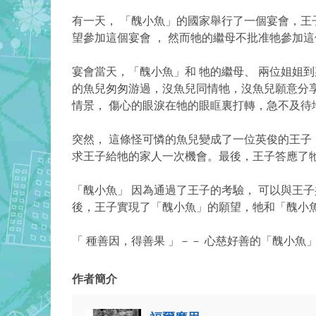
有一天， 「醜小魚」的國家舉行了一個宴會，王
望參加這個宴會 ， 然而牠的繼母不批准牠參加
宴會當天，「醜小魚」和 牠的繼母、 兩位姐姐
的魚兒匆匆游過，沒魚兒同情牠，沒魚兒願意分享
情景， 傷心的眼淚在牠的眼眶裏打轉，急不及
突然， 這條怪可憐的魚兒變成了一位英俊的王子
求王子給牠的家人一次機會。最後，王子答應了
「醜小魚」 因為通過了王子的考驗， 可以與王子
後，王子實現了「醜小魚」的願望，牠和「醜小魚
「 種善因，得善果 」－－ 心慈好善的「醜小魚
作者簡介