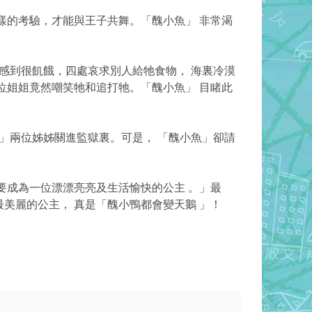
樣的考驗，才能與王子共舞。「醜小魚」 非常渴
感到很飢餓，四處哀求別人給牠食物， 海裏冷漠
位姐姐竟然嘲笑牠和追打牠。「醜小魚」 目睹此
」兩位姊姊關進監獄裏。可是， 「醜小魚」卻請
我要成為一位漂漂亮亮及生活愉快的公主 。」最
美麗的公主， 真是「醜小鴨都會變天鵝 」！