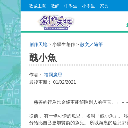
教城主頁
教師
中學生
小學生
家長
創作天地
> 小學生創作 >
散文／隨筆
醜小魚
作者：
福爾魔思
最後更新： 01/02/2021
「慈善的行為比金錢更能解除別人的痛苦。」－－
從前， 有一條可憐的魚兒， 名叫「醜小魚」。
分給比自己更加貧窮的魚兒。 所以海裏的魚兒都