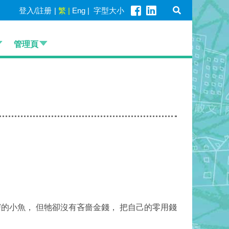
登入/註册
|
繁
|
Eng
|
字型大小
管理頁
的小魚， 但牠卻沒有吝嗇金錢， 把自己的零用錢