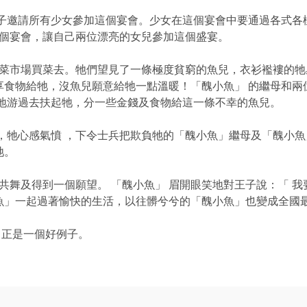
子邀請所有少女參加這個宴會。少女在這個宴會中要通過各式各
這個宴會，讓自己兩位漂亮的女兒參加這個盛宴。
到菜市場買菜去。牠們望見了一條極度貧窮的魚兒，衣衫襤褸的牠
食物給牠，沒魚兒願意給牠一點溫暖！「醜小魚」 的繼母和兩
待地游過去扶起牠，分一些金錢及食物給這一條不幸的魚兒。
，牠心感氣憤 ，下令士兵把欺負牠的「醜小魚」繼母及「醜小魚
牠。
共舞及得到一個願望。 「醜小魚」 眉開眼笑地對王子說：「 
」一起過著愉快的生活，以往髒兮兮的「醜小魚」也變成全國最
」正是一個好例子。