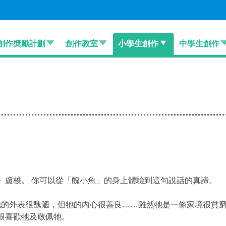
創作奬勵計劃
創作教室
小學生創作
中學生創作
 盧梭。 你可以從「醜小魚」的身上體驗到這句說話的真諦。
 牠的外表很醜陋，但牠的內心很善良……雖然牠是一條家境很貧窮
很喜歡牠及敬佩牠。