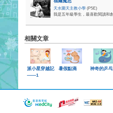
福爾魔思
天水圍天主教小學
(P5E)
我是五年級學生，最喜歡閱讀和
相關文章
派小星穿越記
暑假點滴
神奇的乒乓
——1