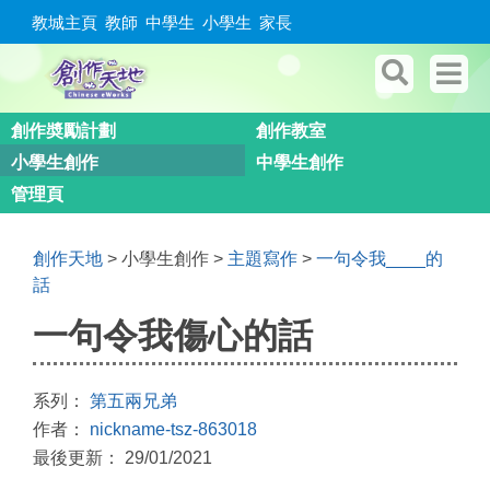
教城主頁
教師
中學生
小學生
家長
創作奬勵計劃
創作教室
小學生創作
中學生創作
管理頁
創作天地
> 小學生創作 >
主題寫作
>
一句令我____的
話
一句令我傷心的話
系列：
第五兩兄弟
作者：
nickname-tsz-863018
最後更新： 29/01/2021