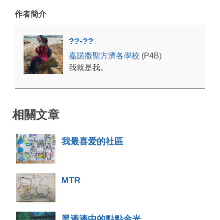
作者簡介
??-??
嘉諾撒聖方濟各學校
(P4B)
我就是我。
相關文章
我最喜爱的社區
MTR
黑漆漆中的點點金光