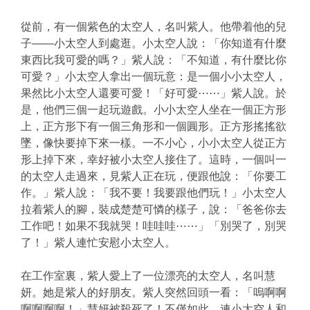
從前，有一個紫色的太空人，名叫紫人。他帶着他的兒
子——
小太空人到處逛。小太空人說：「你知道有什麼
東西比我可愛的嗎？
」紫人說：「不知道，有什麼比你
可愛？」小太空人拿出一個玩意：
是一個小小太空人，
果然比小太空人還要可愛！「好可愛⋯⋯」紫人
說。於
是，他們三個一起玩遊戲。小小太空人坐在一個正方形
上，
正方形下有一個三角形和一個圓形。正方形搖搖欲
墜，
像快要掉下來一樣。一不小心，小小太空人從正方
形上掉下來，
幸好被小太空人接住了。這時，一個叫一
的太空人走過來，見紫人正
在玩，便跟他說：「你要工
作。」紫人說：「我不要！
我要跟他們玩！」小太空人
拉着紫人的腳，裝成楚楚可憐的樣子，
說：「爸爸你去
工作吧！如果不我就哭！哇哇哇⋯⋯」「別哭了，
別哭
了！」紫人連忙安慰小太空人。
在工作室裏，紫人愛上了一位漂亮的太空人，名叫慧
妍。她是紫人的
好朋友。紫人突然回頭一看：「嗚啊啊
啊啊啊啊！」慧妍被殺死了！
不僅如此，連小太空人和