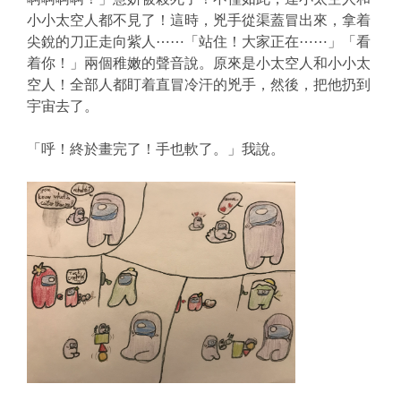
小小太空人都不見了！這時，兇手從渠蓋冒
出來，拿着
尖銳的刀正走向紫人⋯⋯「站住！大家正在⋯⋯」「
看
着你！」兩個稚嫩的聲音說。原來是小太空人和小小太
空人！全部
人都盯着直冒冷汗的兇手，然後，把他扔到
宇宙去了。
「呼！終於畫完了！手也軟了。」我說。