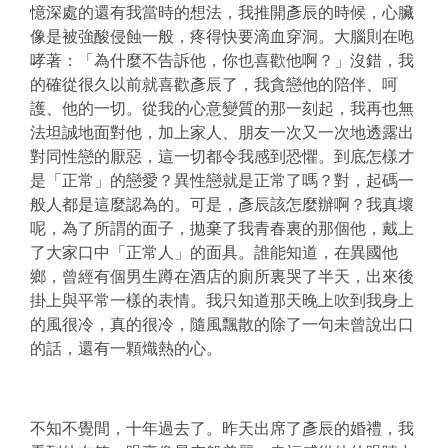
憶深處的還有我當時的想法，我推開彥辰的時候，心臟
像是被強酸侵蝕一般，疼得快要滴血穿洞。大腦則在咆
哮著：「為什麼不告訴他，你也喜歡他啊？」沒錯，我
的確從很久以前就喜歡彥辰了，我貪戀他的陪伴、呵
護、他的一切。從我的心意變質的那一刻起，我再也無
法坦誠地面對他，加上家人、朋友一次又一次地透露出
對同性戀的厭惡，這一切都令我感到恐懼。到底怎樣才
是「正常」的戀愛？異性戀就是正常了嗎？對，起碼一
般人都是這麼認為的。可是，彥辰該怎麼辦啊？我真壞
呢，為了所謂的面子，拋棄了我青春裏的那個他，戴上
了大家口中「正常人」的面具。誰能知道，在異國他
鄉，曾經有個男生蹲在酒店的廁所裏哭了半天，出來後
掛上與平常一樣的表情。我只知道那天晚上吹到我身上
的風很冷，真的很冷，隨風飄散的除了一句未曾說出口
的話，還有一顆熾熱的心。
不知不覺間，十年過去了。昨天出席了彥辰的婚禮，我