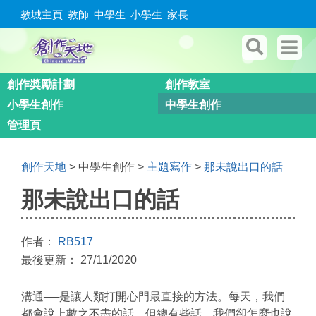
教城主頁
教師
中學生
小學生
家長
創作奬勵計劃
創作教室
小學生創作
中學生創作
管理頁
創作天地
> 中學生創作 >
主題寫作
>
那未說出口的話
那未說出口的話
作者：
RB517
最後更新： 27/11/2020
溝通
──
是讓人類打開心門最直接的方法。每天，我們
都會說上數之不盡的話，但總有些話，我們卻怎麼也說