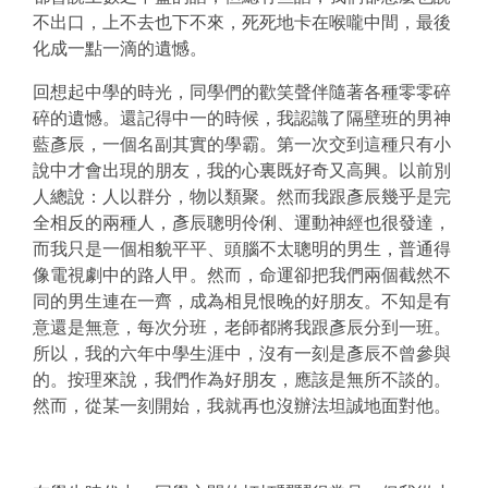
不出口，上不去也下不來，死死地卡在喉嚨中間，最後
化成一點一滴的遺憾。
回想起中學的時光，同學們的歡笑聲伴隨著各種零零碎
碎的遺憾。還記得中一的時候，我認識了隔壁班的男神
藍彥辰，一個名副其實的學霸。第一次交到這種只有小
說中才會出現的朋友，我的心裏既好奇又高興。以前別
人總說：人以群分，物以類聚。然而我跟彥辰幾乎是完
全相反的兩種人，彥辰聰明伶俐
、運動神經也很發達，
而我只是一個相貌平平、頭腦不太聰明的男生，普通得
像電視劇中的路人甲。然而，命運卻把我們兩個截然不
同的男生連在一齊，成為相見恨晚的好朋友。不知是有
意還是無意，每次分班，老師都將我跟彥辰分到一班。
所以，我的六年中學生涯中，沒有一刻是彥辰不曾參與
的。按理來說，我們作為好朋友，應該是無所不談的。
然而，從某一刻開始，我就再也沒辦法坦誠地面對他。