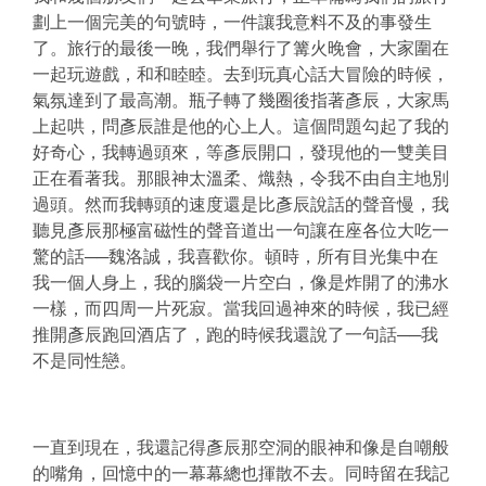
劃上一個完美的句號時，一件讓我意料不及的事發生
了。旅行的最後一晚，我們舉行了篝火晚會，大家圍在
一起玩遊戲，和和睦睦。去到玩真心話大冒險的時候，
氣氛達到了最高潮。瓶子轉了幾圈後指著彥辰，大家馬
上起哄，問彥辰誰是他的心上人。這個問題勾起了我的
好奇心，我轉過頭來，等彥辰開口，發現他的一雙美目
正在看著我。那眼神太溫柔、熾熱，令我不由自主地別
過頭。然而我轉頭的速度還是比彥辰說話的聲音慢，我
聽見彥辰那極富磁性的聲音道出一句讓在座各位大吃一
驚的話──魏洛誠，我喜歡你。頓時，所有目光集中在
我一個人身上，我的腦袋一片空白，像是炸開了的沸水
一樣，而四周一片死寂。當我回過神來的時候，我已經
推開彥辰跑回酒店了，跑的時候我還說了一句話
──
我
不是同性戀。
一直到現在，我還記得彥辰那空洞的眼神和像是自嘲般
的嘴角，回憶中的一幕幕總也揮散不去。同時留在我記