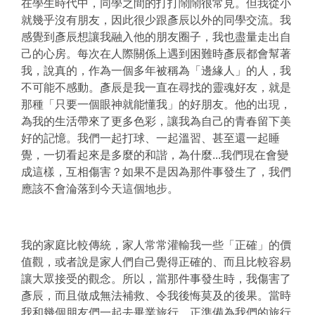
在學生時代中，同學之間的打打鬧鬧很常見。但我從小
就幾乎沒有朋友，因此很少跟彥辰以外的同學交流。我
感覺到彥辰想讓我融入他的朋友圈子，我也盡量走出自
己的心房。每次在人際關係上遇到困難時彥辰都會幫著
我，說真的，作為一個多年被稱為「邊緣人」的人，我
不可能不感動。彥辰是我一直在尋找的靈魂好友，就是
那種「只要一個眼神就能懂我」的好朋友。他的出現，
為我的生活帶來了更多色彩，讓我為自己的青春留下美
好的記憶。我們一起打球、一起溫習、甚至還一起睡
覺，一切看起來是多麼的和諧，為什麼...我們現在會變
成這樣，互相傷害？如果不是因為那件事發生了，我們
應該不會淪落到今天這個地步。
我的家庭比較傳統，家人常常灌輸我一些「正確」的價
值觀，或者說是家人們自己覺得正確的、而且比較容易
讓大眾接受的觀念。所以，當那件事發生時，我傷害了
彥辰，而且做成無法補救、令我後悔莫及的後果。當時
我和幾個朋友們一起去畢業旅行，正準備為我們的旅行