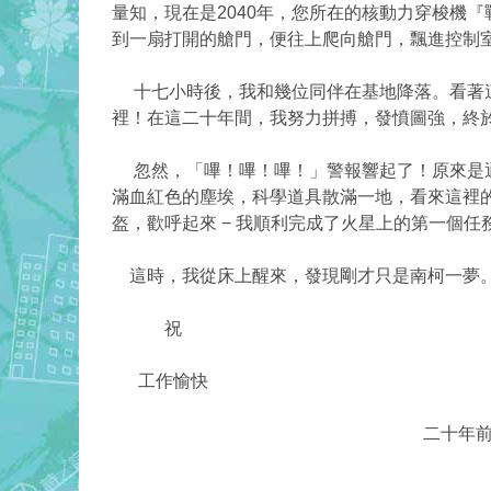
量知，現在是2040年，您所在的核動力穿梭機
到一扇打開的艙門，便往上爬向艙門，飄進控制
十七小時後，我和幾位同伴在基地降落。看著這
裡！在這二十年間，我努力拼搏，發憤圖強，終
忽然，「嗶！嗶！嗶！」警報響起了！原來是通
滿血紅色的塵埃，科學道具散滿一地，看來這裡
盔，歡呼起來 − 我順利完成了火星上的第一個任
這時，我從床上醒來，發現剛才只是南柯一夢。
祝
工作愉快
二十年
黃量知