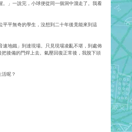
喚醒。」一說完，小球便從同一個洞中溜走了。我看
位平平無奇的學生，沒想到二十年後竟能來到這
音速地鐵」到達現場。只見現場凌亂不堪，到處佈
後把後備的門焊上去。氣壓回復正常後，我脫下頭
生活呢？