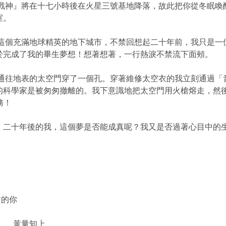
『戰神』將在十七小時後在火星三號基地降落，故此把你從冬眠
室。
個充滿地球精英的地下城市，不禁回想起二十年前，我只是一
於完成了我的畢生夢想！想著想著，一行熱淚不禁流下面頰。
往地表的太空門穿了一個孔。穿著維修太空衣的我立刻通過「
的科學家是被匆匆撤離的。我下意識地把太空門用火槍熔走，然
務！
二十年後的我，這個夢是否能成真呢？我又是否過著心目中的
前的你
上