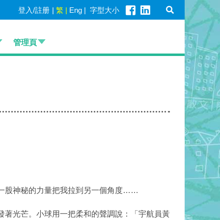
登入/註册
|
繁
|
Eng
|
字型大小
管理頁
一股神秘的力量把我拉到另一個角度……
發著光芒。小球用一把柔和的聲調說：「宇航員黃