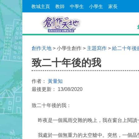
教城主頁
教師
中學生
小學生
家長
創作天地
> 小學生創作 >
主題寫作
>
給二十年後
致二十年後的我
作者：
黃量知
最後更新： 13/08/2020
致二十年後的我：
昨夜是一個風雨交雜的晚上，我在窗台上閱讀一
我處於一個無重力的太空艙中。突然，一個晶瑩