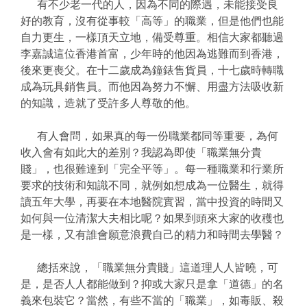
有不少老一代的人，因為不同的際遇，未能接受良
好的教育，沒有從事較「高等」的職業，但是他們也能
自力更生，一樣頂天立地，備受尊重。相信大家都聽過
李嘉誠這位香港首富，少年時的他因為逃難而到香港，
後來更喪父。在十二歲成為鐘錶售貨員，十七歲時轉職
成為玩具銷售員。而他因為努力不懈、用盡方法吸收新
的知識，造就了受許多人尊敬的他。
有人會問，如果真的每一份職業都同等重要，為何
收入會有如此大的差別？我認為即使「職業無分貴
賤」，也很難達到「完全平等」。每一種職業和行業所
要求的技術和知識不同，就例如想成為一位醫生，就得
讀五年大學，再要在本地醫院實習，當中投資的時間又
如何與一位清潔大夫相比呢？如果到頭來大家的收穫也
是一樣，又有誰會願意浪費自己的精力和時間去學醫？
總括來說，「職業無分貴賤」這道理人人皆曉，可
是，是否人人都能做到？抑或大家只是拿「道德」的名
義來包裝它？當然，有些不當的「職業」，如毒販、殺