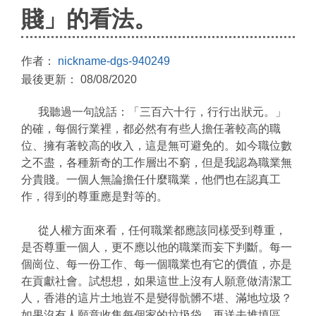
賤」的看法。
作者：
nickname-dgs-940249
最後更新： 08/08/2020
我聽過一句說話：「三百六十行，行行出狀元。」
的確，每個行業裡，都必然有有些人擔任著較高的職
位、擁有著較高的收入，這是無可避免的。如今職位數
之不盡，各種新奇的工作層出不窮，但是我認為職業無
分貴賤。一個人無論擔任什麼職業，他們也在認真工
作，得到的尊重應是對等的。
從人權方面來看，任何職業都應該同樣受到尊重，
是否尊重一個人，更不應以他的職業而妄下判斷。每一
個崗位、每一份工作、每一個職業也有它的價值，亦是
在貢獻社會。試想想，如果這世上沒有人願意做清潔工
人，香港的這片土地豈不是變得骯髒不堪、滿地垃圾？
如果沒有人願意收集每個家的垃圾袋，再送去堆填區，