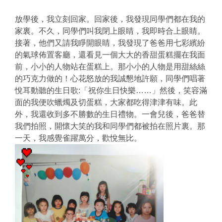
放學後，我立刻回家。回家後，我發現同學們都在我的
家裏。不久，同學們叫我閉上眼睛，我即時合上眼睛。
接著，他們又請我睜開眼睛，我發現了爸爸用七彩繽紛
的氣球佈置客廳，還看見一個大大的香甜蛋糕擺在我面
前，小小的人物站在蛋糕上。那小小的人物是用甜絲絲
的巧克力做的！心花怒放的我誠懇地許願，同學們唱著
悅耳動聽的生日歌:「祝你生日快樂……」然後，笑容滿
面的我便吹蠟燭及切蛋糕，大家都吃得津津有味。此
外，我還收到多不勝數的生日禮物。一會兒後，爸爸替
我們拍照，開懷大笑的我和同學們都被拍在照片裏。那
一天，我感覺雀躍萬分，歡悅無比。