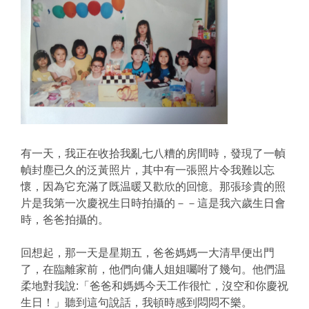
有一天，我正在收拾我亂七八糟的房間時，發現了一幀
幀封塵已久的泛黃照片，其中有一張照片令我難以忘
懷，因為它充滿了既温暖又歡欣的回憶。那張珍貴的照
片是我第一次慶祝生日時拍攝的－－這是我六歲生日會
時，爸爸拍攝的。
回想起，那一天是星期五，爸爸媽媽一大清早便出門
了，在臨離家前，他們向傭人姐姐囑咐了幾句。他們温
柔地對我說:「爸爸和媽媽今天工作很忙，沒空和你慶祝
生日！」聽到這句說話，我頓時感到悶悶不樂。