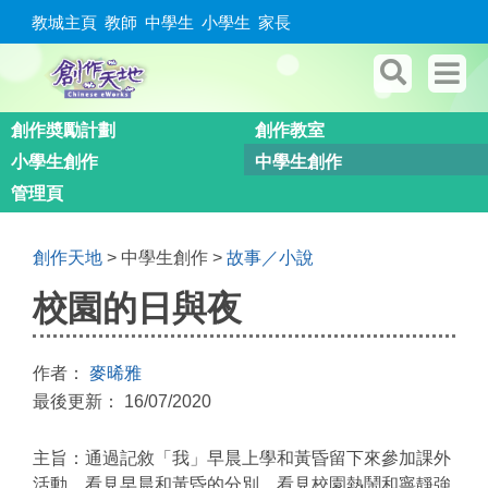
教城主頁
教師
中學生
小學生
家長
創作奬勵計劃
創作教室
小學生創作
中學生創作
管理頁
創作天地
> 中學生創作 >
故事／小說
校園的日與夜
作者：
麥晞雅
最後更新： 16/07/2020
主旨：通過記敘「我」早晨上學和黃昏留下來參加課外
活動，看見早晨和黃昏的分別，看見校園熱鬧和寧靜強