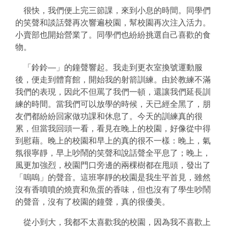
很快，我們便上完三節課，來到小息的時間。同學們
的笑聲和談話聲再次響遍校園，幫校園再次注入活力。
小賣部也開始營業了。同學們也紛紛挑選自己喜歡的食
物。
「鈴鈴—」的鐘聲響起。我走到更衣室換號運動服
後，便走到體育館，開始我的射箭訓練。由於教練不滿
我們的表現，因此不但罵了我們一頓，還讓我們延長訓
練的時間。當我們可以放學的時候，天已經全黑了，朋
友們都紛紛回家做功課和休息了。今天的訓練真的很
累，但當我回頭一看，看見在晚上的校園，好像從中得
到慰藉。晚上的校園和早上的真的很不一樣：晚上，氣
氛很寧靜，早上吵鬧的笑聲和說話聲全平息了；晚上，
風更加強烈，校園門口旁邊的兩棵樹都在甩頭，發出了
「嗚嗚」的聲音。這班寧靜的校園是我生平首見，雖然
沒有香噴噴的燒賣和魚蛋的香味，但也沒有了學生吵鬧
的聲音，沒有了校園的鐘聲，真的很優美。
從小到大，我都不太喜歡我的校園，因為我不喜歡上