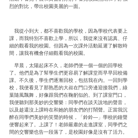
烈的對比，帶出校園美麗的一面。
我從小到大，都不喜歡我的學校，因為學校代表要上
課，而我特別不喜歡上學，所以，我從來沒有認真、仔
細的觀看我的校園。但因為一次課外活動延遲了解散時
間，讓我有機會仔細觀看我的校園。
早晨，太陽起床不久，老師們便一個一個的回學校
了。他們是為了幫學生們更容易了解課堂而早早回校備
課。不久後，學生們逐漸回校，包括我在內。一回到學
校，我便看見了那熟悉的大叔在門口旁邊迎接我們，綠
葉隨風飄舞，好像跟我們在鞠躬似的。到了課室門口，
我便聽到那美妙的交響樂：同學們在談天說地的聲音，
以及趁還沒上課時在和她的朋友們的打鬧聲。正當我沉
醉在同學們美妙的笑聲的時候，「鈴鈴—」學校的鐘聲
便響起來了。上課了！老師嚴肅的走進課室，同學們之
間的交響樂也告一段落了，是校園好像是沒有了活力。