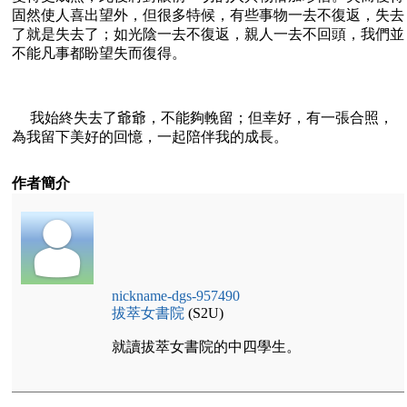
固然使人喜出望外，但
很多特候，有些事物一去不復返，失去
了就是失去了；如光陰一去不復返，親人一去不回頭，我們並
不能凡事都盼望失而復得。
我始終失去了爺爺，不能
夠輓留；但幸好，有一張合照，
為我留下美好的回憶，一起陪伴我的成長。
作者簡介
nickname-dgs-957490
拔萃女書院
(S2U)
就讀拔萃女書院的中四學生。