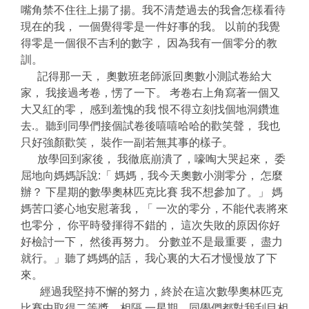
嘴角禁不住往上揚了揚。我不清楚過去的我會怎樣看待
現在的我， 一個覺得零是一件好事的我。 以前的我覺
得零是一個很不吉利的數字， 因為我有一個零分的教
訓。
記得那一天， 奧數班老師派回奧數小測試卷給大
家， 我接過考卷，愣了一下。 考卷右上角寫著一個又
大又紅的零， 感到羞愧的我 恨不得立刻找個地洞鑽進
去.。聽到同學們接個試卷後嘻嘻哈哈的歡笑聲， 我也
只好強顏歡笑， 裝作一副若無其事的樣子。
放學回到家後， 我徹底崩潰了，嚎啕大哭起來， 委
屈地向媽媽訴說:「 媽媽，我今天奧數小測零分， 怎麼
辦？ 下星期的數學奧林匹克比賽 我不想參加了。」 媽
媽苦口婆心地安慰著我，「 一次的零分，不能代表將來
也零分， 你平時發揮得不錯的， 這次失敗的原因你好
好檢討一下， 然後再努力。 分數並不是最重要， 盡力
就行。」聽了媽媽的話， 我心裏的大石才慢慢放了下
來。
經過我堅持不懈的努力，終於在這次數學奧林匹克
比賽中取得二等獎。相隔 一星期，同學們都對我刮目相