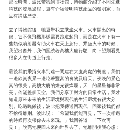
那段時間，波比帶我到博物館，博物館介紹了不同先進
科技的發展過程，還有介紹發明科技產品的發明家，而
且有講述歷史。
去了博物館後，牠還帶我去乘坐火車。火車開出的時
候，它不像飛機那樣需要跑道起飛，而是在火車下有一
些類似噴射器有助火車在天上駕行。乘坐火車的時候，
我望出窗外，我們圍繞著高樓大廈行駛，向下望則看見
很多人在街道上行走。
最後我們乘搭火車到達一間建在大廈高處的餐廳，我們
一邊欣賞夜景一邊吃著豐富的食物及聊天。夜晚的景色
真的很美，高樓大廈的燈光很燦爛，天上的星星都非常
亮，佈滿整個天空。我們分享了對方的日常生活，我才
知道原來未來的生活環境與現代的生活環境有很大分
別。吃過晚飯後，波比把我傳送回現代，回家後我們都
不捨得離別。波比説：「希望我們能再見，下一次相遇
的時候再次帶你去未來玩。」我回答道：「下次再
見！」說完牠便回未來的世界去了。牠離開後我心想：