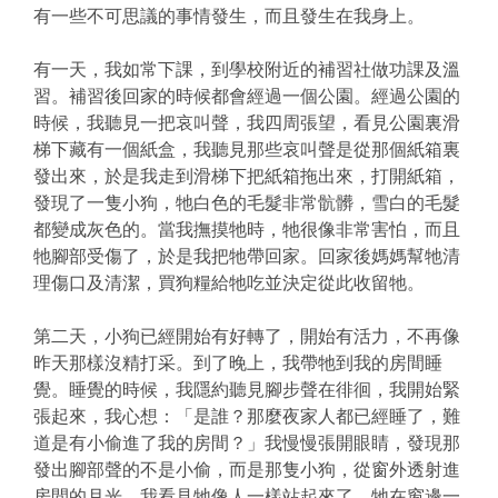
有一些不可思議的事情發生，而且發生在我身上。
有一天，我如常下課，到學校附近的補習社做功課及溫
習。補習後回家的時候都會經過一個公園。經過公園的
時候，我聽見一把哀叫聲，我四周張望，看見公園裏滑
梯下藏有一個紙盒，我聽見那些哀叫聲是從那個紙箱裏
發出來，於是我走到滑梯下把紙箱拖出來，打開紙箱，
發現了一隻小狗，牠白色的毛髮非常骯髒，雪白的毛髮
都變成灰色的。當我撫摸牠時，牠很像非常害怕，而且
牠腳部受傷了，於是我把牠帶回家。回家後媽媽幫牠清
理傷口及清潔，買狗糧給牠吃並決定從此收留牠。
第二天，小狗已經開始有好轉了，開始有活力，不再像
昨天那樣沒精打采。到了晚上，我帶牠到我的房間睡
覺。睡覺的時候，我隱約聽見腳步聲在徘徊，我開始緊
張起來，我心想：「是誰？那麼夜家人都已經睡了，難
道是有小偷進了我的房間？」我慢慢張開眼睛，發現那
發出腳部聲的不是小偷，而是那隻小狗，從窗外透射進
房間的月光，我看見牠像人一樣站起來了，牠在窗邊一