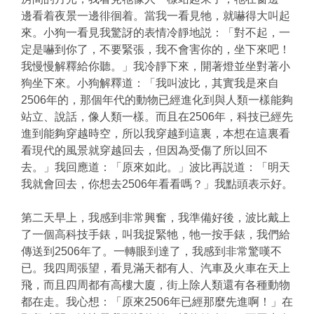
邊看着夜景一邊徘徊着。當我一看見牠，就嚇得大叫起
來。小狗一看見我驚訝的表情冷靜地説：「對不起，一
定是嚇到你了，不要緊張，我不會害你的，坐下來吧！
我慢慢解釋給你聽。」我冷靜下來，開著燈並坐對著小
狗坐下來。小狗解釋道：「我叫波比，其實我是來自
2506年的，那個年代的動物已經進化到與人類一樣能夠
站立、說話，像人類一樣。而且在2506年，科技已經先
進到能夠穿越時空，所以我穿越到這裏，本想在這裏看
看現代的風景就穿越回去，但因為受傷了所以回不
去。」我回應道：「原來如此。」波比再説道：「明天
我就會回去，你想去2506年看看嗎？」我點頭表示好。
第二天早上，我感到非常興奮，我準備好後，波比戴上
了一個高科技手錶，叫我捉緊牠，牠一按手錶，我們給
傳送到2506年了。一轉眼到達了，我感到非常驚嘆不
已。我四周張望，看見滿天都有人、汽車及火車在天上
飛，而且四周都有高樓大廈，街上除人類還有各種動物
都在走。我心想：「原來2506年已經那麼先進啊！」在