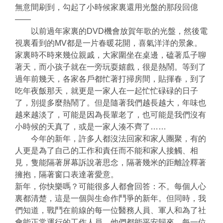
無意間刷到，勾起了小時候家裏還用光盤的那段回億
——
以前過年家裏的DVD機會放賀年歌的光盤，然後電
視裏看到的MV都是一片春暖花開，喜氣洋洋的景象。
家裏時不時來幾位親戚，大家圍坐在桌邊，磕著瓜子聊
著天，而小孩子就在一旁玩耍嬉戲，很是熱鬧。等到了
過年前幾天，各家各戶都忙著打掃房間，貼揮春，到了
吃年夜飯那天，就更是一家人在一起忙忙碌碌的日子
了，別提多麼熱鬧了。但是隨著我們越長越大，年味也
越來越淡了，可能是因為長輩老了，也可能是我們沒有
小時候的天真了，或是一家人湊不齊了……
今年的新年，許多人都沒法回家和家人團聚，有的
人更是為了自己的工作和責任而不能和家人接觸、相
見，隻能隔著屏幕訴說著思念，隔著幾米的距離詮釋著
擁抱，隔著窗口表達著愛意。
新年，你快樂嗎？可能很多人都會回答：不。每個人心
裏都清楚，這是一個與生命作鬥爭的新年。但同時，我
們知道，戰鬥在前線的每一位醫務人員、軍人和為了社
會能正常運行的工作人員，他們都能平安歸來，每一位