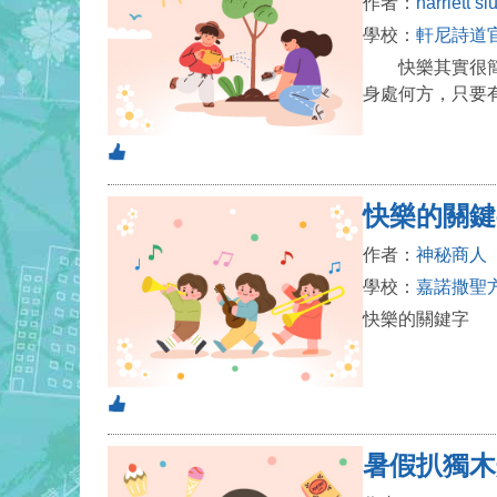
作者：
harriett si
學校：
軒尼詩道官
快樂其實很簡單
身處何方，只要
快樂的關鍵
作者：
神秘商人
學校：
嘉諾撒聖
快樂的關鍵字
暑假扒獨木