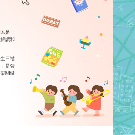
可以是一
的解讀和
的生日禮
樂」是奢
快樂關鍵