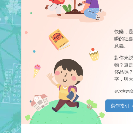
快樂，
瞬的狂
意義。
對你來
物？還
侈品嗎
字，與
是次主題
寫作指引（