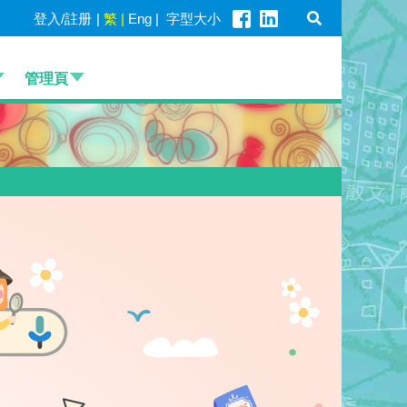
登入/註册
|
繁
|
Eng
|
字型大小
管理頁