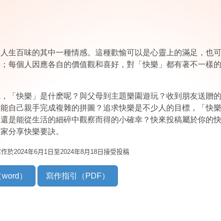
是人生百味的其中一種情感。這種歡愉可以是心靈上的滿足，也
喜；每個人因應各自的價值觀和喜好，對「快樂」都有著不一樣
説，「快樂」是什麽呢？與父母到主題樂園遊玩？收到朋友送贈
是能自己親手完成複雜的拼圖？追求快樂是不少人的目標，「快
？還是能從生活的細碎中觀察而得的小確幸？
快來投稿屬於你的
大家分享快樂要訣。
寫作於
2024
年6
月1
日至
2024
年8
月18
日接受投稿
word）
寫作指引（PDF）