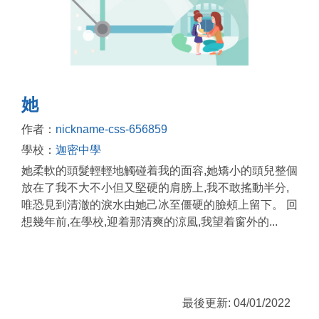
她
作者：
nickname-css-656859
學校：
迦密中學
她柔軟的頭髮輕輕地觸碰着我的面容,她矯小的頭兒整個
放在了我不大不小但又堅硬的肩膀上,我不敢搖動半分,
唯恐見到清澈的淚水由她己冰至僵硬的臉頰上留下。 回
想幾年前,在學校,迎着那清爽的涼風,我望着窗外的...
最後更新: 04/01/2022