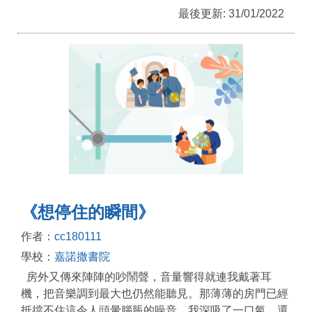
最後更新: 31/01/2022
《想停住的瞬間》
作者：
cc180111
學校：
嘉諾撒書院
房外又傳來陣陣的吵鬧聲，音量響得就連我戴著耳
機，把音樂調到最大也仍然能聽見。那薄薄的房門已經
抵擋不住這令人頭暈腦脹的噪音。我深吸了一口氣，還