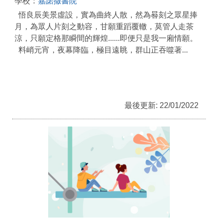
學校：
嘉諾撒書院
悟良辰美景虛設，實為曲終人散，然為晷刻之眾星捧
月，為眾人片刻之動容，甘願重蹈覆轍，莫管人走茶
涼，只願定格那瞬間的輝煌......即便只是我一廂情願。
料峭元宵，夜幕降臨，極目遠眺，群山正吞噬著...
最後更新: 22/01/2022