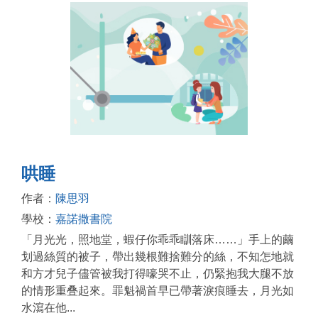
哄睡
作者：
陳思羽
學校：
嘉諾撒書院
「月光光，照地堂，蝦仔你乖乖瞓落床……」手上的繭
划過絲質的被子，帶出幾根難捨難分的絲，不知怎地就
和方才兒子儘管被我打得嚎哭不止，仍緊抱我大腿不放
的情形重叠起來。罪魁禍首早已帶著淚痕睡去，月光如
水瀉在他...